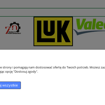
nie strony i pomagają nam dostosować ofertę do Twoich potrzeb. Możesz zaa
jąc opcję "Dostosuj zgody".
Płatności i dostawa
Informacje
Sposoby płatności
Jak kupować?
j wszystkie
Czas i koszty dostawy
Czas realizacji zamówienia