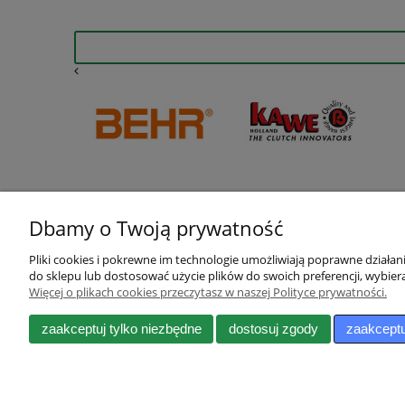
Dbamy o Twoją prywatność
Pliki cookies i pokrewne im technologie umożliwiają poprawne działa
do sklepu lub dostosować użycie plików do swoich preferencji, wybiera
Więcej o plikach cookies przeczytasz w naszej Polityce prywatności.
Pomoc
Moje konto
Zwroty i reklamacje
Twoje zamówienia
zaakceptuj tylko niezbędne
dostosuj zgody
zaakceptu
Dokumenty do pobrania
Ustawienia konta
Regulamin
Przechowalnia