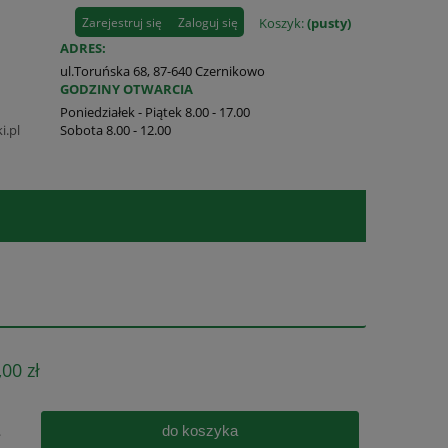
Zarejestruj się
Zaloguj się
Koszyk:
(pusty)
ADRES:
ul.Toruńska 68, 87-640 Czernikowo
GODZINY OTWARCIA
Poniedziałek - Piątek 8.00 - 17.00
i.pl
Sobota 8.00 - 12.00
,00 zł
do koszyka
.