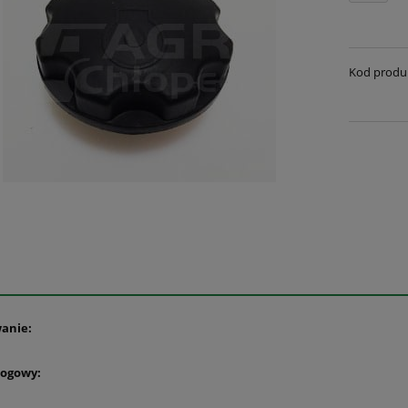
Kod produ
anie:
logowy: