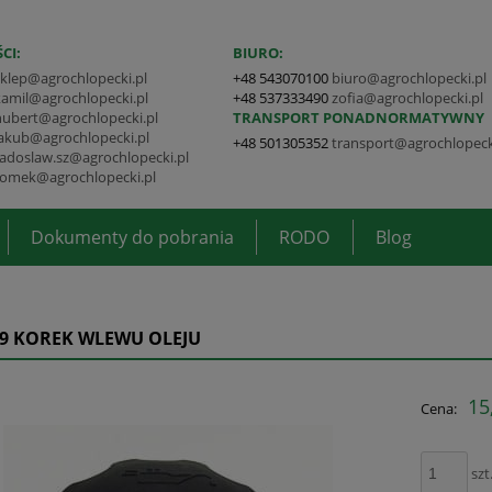
CI:
BIURO:
sklep@agrochlopecki.pl
+48 543070100
biuro@agrochlopecki.pl
kamil@agrochlopecki.pl
+48 537333490
zofia@agrochlopecki.pl
hubert@agrochlopecki.pl
TRANSPORT PONADNORMATYWNY
jakub@agrochlopecki.pl
+48 501305352
transport@agrochlopeck
radoslaw.sz@agrochlopecki.pl
tomek@agrochlopecki.pl
Dokumenty do pobrania
RODO
Blog
99 KOREK WLEWU OLEJU
15
Cena:
szt