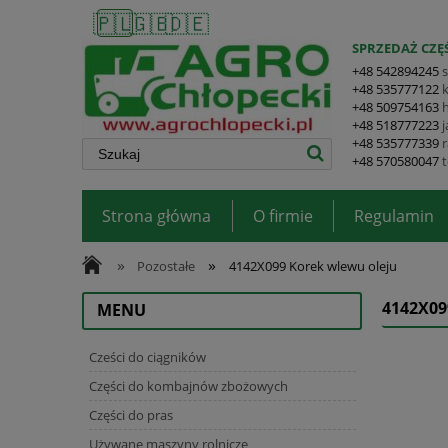
🇵🇱
🇬🇧
🇩🇪
SPRZEDAŻ CZĘŚ
+48 542894245
+48 535777122
+48 509754163
+48 518777223
+48 535777339
+48 570580047
Strona główna
O firmie
Regulamin
»
»
Pozostałe
4142X099 Korek wlewu oleju
4142X0
MENU
Cześci do ciągników
Części do kombajnów zbożowych
Części do pras
Używane maszyny rolnicze