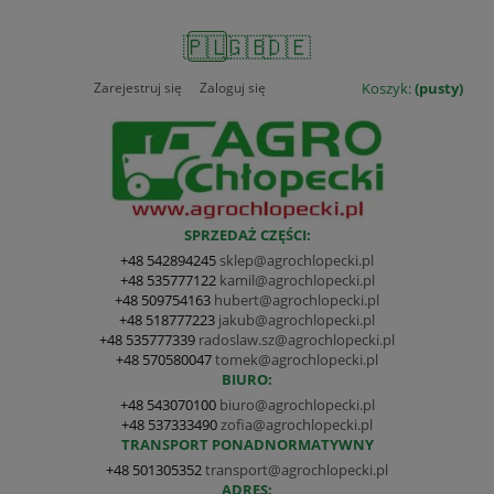
🇵🇱
🇬🇧
🇩🇪
Zarejestruj się
Zaloguj się
Koszyk:
(pusty)
SPRZEDAŻ CZĘŚCI:
+48 542894245
sklep@agrochlopecki.pl
+48 535777122
kamil@agrochlopecki.pl
+48 509754163
hubert@agrochlopecki.pl
+48 518777223
jakub@agrochlopecki.pl
+48 535777339
radoslaw.sz@agrochlopecki.pl
+48 570580047
tomek@agrochlopecki.pl
BIURO:
+48 543070100
biuro@agrochlopecki.pl
+48 537333490
zofia@agrochlopecki.pl
TRANSPORT PONADNORMATYWNY
+48 501305352
transport@agrochlopecki.pl
ADRES: