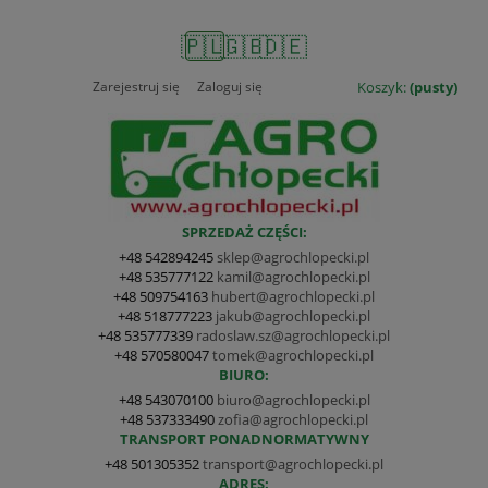
🇵🇱
🇬🇧
🇩🇪
Zarejestruj się
Zaloguj się
Koszyk:
(pusty)
SPRZEDAŻ CZĘŚCI:
+48 542894245
sklep@agrochlopecki.pl
+48 535777122
kamil@agrochlopecki.pl
+48 509754163
hubert@agrochlopecki.pl
+48 518777223
jakub@agrochlopecki.pl
+48 535777339
radoslaw.sz@agrochlopecki.pl
+48 570580047
tomek@agrochlopecki.pl
BIURO:
+48 543070100
biuro@agrochlopecki.pl
+48 537333490
zofia@agrochlopecki.pl
TRANSPORT PONADNORMATYWNY
+48 501305352
transport@agrochlopecki.pl
ADRES: