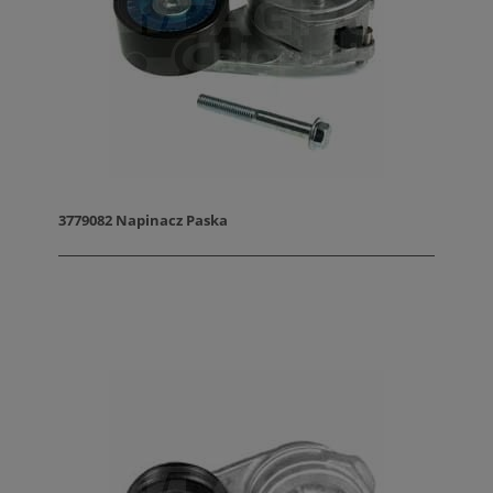
3779082 Napinacz Paska