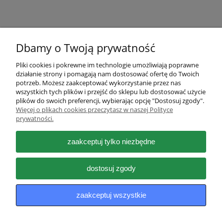
Dbamy o Twoją prywatność
Pliki cookies i pokrewne im technologie umożliwiają poprawne
działanie strony i pomagają nam dostosować ofertę do Twoich
Pomoc
potrzeb. Możesz zaakceptować wykorzystanie przez nas
wszystkich tych plików i przejść do sklepu lub dostosować użycie
plików do swoich preferencji, wybierając opcję "Dostosuj zgody".
Moje konto
Więcej o plikach cookies przeczytasz w naszej Polityce
prywatności.
Płatności i dostawa
zaakceptuj tylko niezbędne
Informacje
dostosuj zgody
O nas
zaakceptuj wszystkie