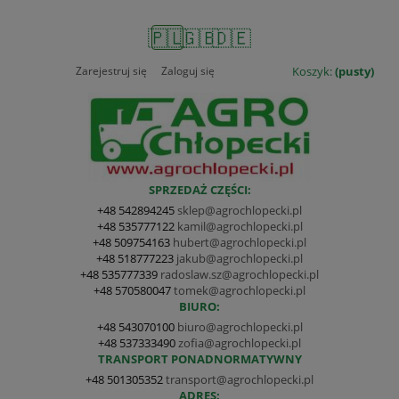
🇵🇱
🇬🇧
🇩🇪
Zarejestruj się
Zaloguj się
Koszyk:
(pusty)
SPRZEDAŻ CZĘŚCI:
+48 542894245
sklep@agrochlopecki.pl
+48 535777122
kamil@agrochlopecki.pl
+48 509754163
hubert@agrochlopecki.pl
+48 518777223
jakub@agrochlopecki.pl
+48 535777339
radoslaw.sz@agrochlopecki.pl
+48 570580047
tomek@agrochlopecki.pl
BIURO:
+48 543070100
biuro@agrochlopecki.pl
+48 537333490
zofia@agrochlopecki.pl
TRANSPORT PONADNORMATYWNY
+48 501305352
transport@agrochlopecki.pl
ADRES: