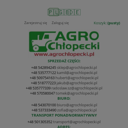
🇵🇱
🇬🇧
🇩🇪
Zarejestruj się
Zaloguj się
Koszyk:
(pusty)
SPRZEDAŻ CZĘŚCI:
+48 542894245
sklep@agrochlopecki.pl
+48 535777122
kamil@agrochlopecki.pl
+48 509754163
hubert@agrochlopecki.pl
+48 518777223
jakub@agrochlopecki.pl
+48 535777339
radoslaw.sz@agrochlopecki.pl
+48 570580047
tomek@agrochlopecki.pl
BIURO:
+48 543070100
biuro@agrochlopecki.pl
+48 537333490
zofia@agrochlopecki.pl
TRANSPORT PONADNORMATYWNY
+48 501305352
transport@agrochlopecki.pl
ADRES: