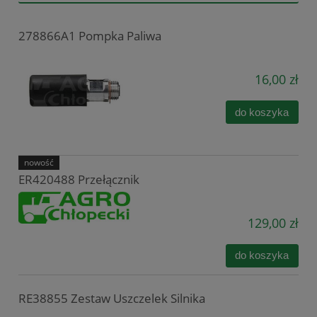
278866A1 Pompka Paliwa
16,00 zł
do koszyka
nowość
ER420488 Przełącznik
129,00 zł
do koszyka
RE38855 Zestaw Uszczelek Silnika