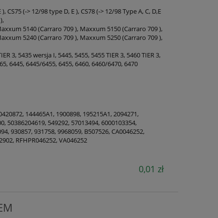
, CS75 (-> 12/98 type D, E ), CS78 (-> 12/98 Type A, C, D,E
),
axxum 5140 (Carraro 709 ), Maxxum 5150 (Carraro 709 ),
axxum 5240 (Carraro 709 ), Maxxum 5250 (Carraro 709 ),
IER 3, 5435 wersja I, 5445, 5455, 5455 TIER 3, 5460 TIER 3,
265, 6445, 6445/6455, 6455, 6460, 6460/6470, 6470
0420872, 144465A1, 1900898, 195215A1, 2094271,
0, 50386204619, 549292, 57013494, 6000103354,
94, 930857, 931758, 9968059, B507526, CA0046252,
12902, RFHPR046252, VA046252
0,01 zł
OEM