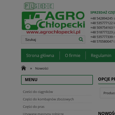
🇵🇱
🇬🇧
🇩🇪
SPRZEDAŻ CZĘŚ
+48 542894245
+48 535777122
+48 509754163
+48 518777223
+48 535777339
+48 570580047
Strona główna
O firmie
Regulamin
»
Nowości
OPCJE 
MENU
Cześci do ciągników
Produce
Części do kombajnów zbożowych
Części do pras
NOWOŚ
Używane maszyny rolnicze