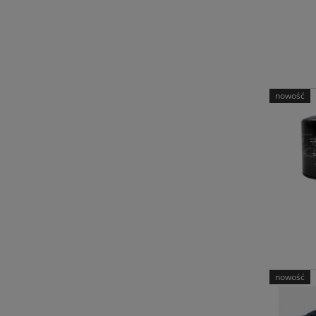
nowość
nowość