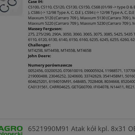
Case IH:
CS100, CS110, CS120, CS130, CS150, CS68 (01/99 -> type D & E )
), CS86 (-> 12/98 Type A, C, D,E ), CS94 (-> 12/98 Type A, C, D,E 
Maxxum 5120 (Carraro 709 ), Maxxum 5130 (Carraro 709 ), M
Maxxum 5220 (Carraro 709 ), Maxxum 5230 (Carraro 709 ), M
Massey Ferguson:
275, 275/290, 290A, 3050, 3060, 3065, 3075, 3085, 5425, 5435 T
6110, 6120, 6130, 6140, 6150, 6160, 6235, 6245, 6255, 6260, 6
Challenger:
MT425B, MT445B, MT455B, MT465B
John Deere:
Numery porównawcze
0052456, 03200520, 070610019, 090005924, 11988571, 13770
219000488, 23046252, 3240600, 33742629, 3541458M1, 50160
604625201, 6194010M91, 648485, 7028408, 8034668, 8520400
CA0131561, CARR04625, GETG60709, IFI04078, N14411, RE2
6521990M91 Atak kół kpl. 8x31 