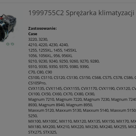
1999755C2 Sprężarka klimatyzacj
Zastosowanie:
Case
3220, 3230,
4210, 4220, 4230, 4240,
1255, 1255XL, 1455, 1455XL
1056, 1056XL, 956, 956XL
9210, 9230, 9240, 9250, 9260, 9270, 9280,
9310, 9330, 9350, 9370, 9380, 9390,
C70, C80, C90
CS100, CS110, CS120, CS130, CS150, CS68, CS75, CS78, CS86,
CS105Pro,
CVX1135, CVX1145, CVX1155, CVX1170, CVX1190, CVX120, C
CX100, CX50, CX60, CX70, CX80, CX90,
Magnum 7210, Magnum 7220, Magnum 7230, Magnum 724
8930, Magnum 8940, Magnum 8950,
Maxxum 5120, Maxxum 5130, Maxxum 5140, Maxxum 5150
5250,
MX100, MX100C, MX110, MX120, MX135, MX150, MX170, M
MX180, MX200, MX210, MX220, MX230, MX240, MX255, MX2
STX275, STX325,