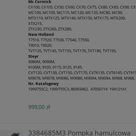
Mc Cormick
CX100, CX105, CX50, CX60, CX70, CX75, CX80, CX85, CX90, CX
MC100, MC105, MC115, MC120, MC135, MC80, MC90,
MTX110, MTX125, MTX140, MTX150, MTX175, MTX200,
XTX215,
ZTX230, ZTX260, ZTX280,
New Holland
T7510, T7520, T7530, T7540, T7550,
T9010, T9020,
TVT135, TVT145, TVT155, TVT170, TVT190, TVT195,
Steyr
9080M, 9090M,
9100M, 9105, 9115, 9125, 9145,
CVT120, CVT130, CVT150, CVT170, CVT6135, CVT6145, CVT61
M9078, M9078, M9086, M9086, M9094, M9094, M968, M968,
Nr. Katalogowy
1999755C2, 1999755C3, 86993462,
47050714
194121A1
999,00 zł
3384685M3 Pompka hamulcowa