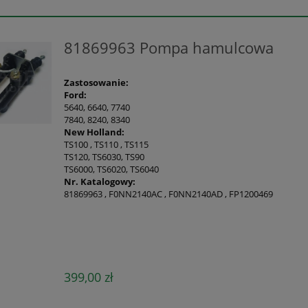
81869963 Pompa hamulcowa
Zastosowanie:
Ford:
5640, 6640, 7740
7840, 8240, 8340
New Holland:
TS100 , TS110 , TS115
TS120, TS6030, TS90
TS6000, TS6020, TS6040
Nr. Katalogowy:
81869963 , F0NN2140AC , F0NN2140AD , FP1200469
399,00 zł