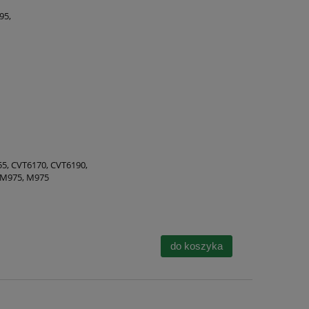
95,
55, CVT6170, CVT6190,
 M975, M975
do koszyka