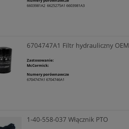
Numery porównawcze
6603981A2 6625275A1 6603981A3
6704747A1 Filtr hydrauliczny OE
Zastosowanie:
McCormick:
Numery porównawcze
6704747A1 6704746A1
1-40-558-037 Włącznik PTO