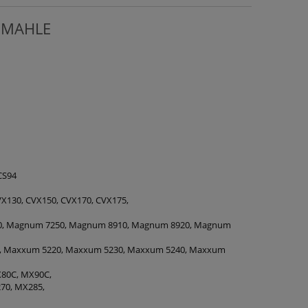
i MAHLE
 CS94
VX130, CVX150, CVX170, CVX175,
0, Magnum 7250, Magnum 8910, Magnum 8920, Magnum
, Maxxum 5220, Maxxum 5230, Maxxum 5240, Maxxum
X80C, MX90C,
70, MX285,