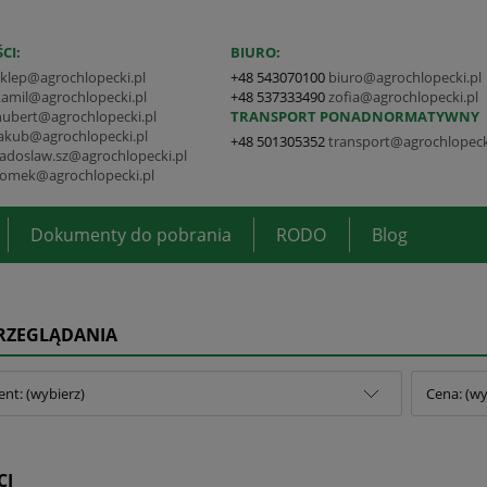
CI:
BIURO:
sklep@agrochlopecki.pl
+48 543070100
biuro@agrochlopecki.pl
kamil@agrochlopecki.pl
+48 537333490
zofia@agrochlopecki.pl
hubert@agrochlopecki.pl
TRANSPORT PONADNORMATYWNY
jakub@agrochlopecki.pl
+48 501305352
transport@agrochlopeck
radoslaw.sz@agrochlopecki.pl
tomek@agrochlopecki.pl
Dokumenty do pobrania
RODO
Blog
PRZEGLĄDANIA
nt: (wybierz)
Cena: (wy
CI