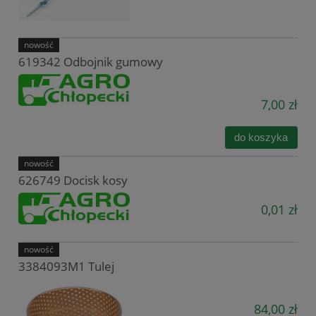
nowość
619342 Odbojnik gumowy
7,00 zł
do koszyka
nowość
626749 Docisk kosy
0,01 zł
nowość
3384093M1 Tulej
84,00 zł