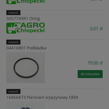
nowość
3057749R1 Oring
0,01 zł
nowość
04416801 Podkładka
79,00 zł
do koszyka
nowość
16866873 Pierścień srpężynowy OEM