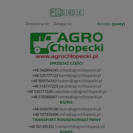
🇵🇱
🇬🇧
🇩🇪
Zarejestruj się
Zaloguj się
Koszyk:
(pusty)
SPRZEDAŻ CZĘŚCI:
+48 542894245
sklep@agrochlopecki.pl
+48 535777122
kamil@agrochlopecki.pl
+48 509754163
hubert@agrochlopecki.pl
+48 518777223
jakub@agrochlopecki.pl
+48 535777339
radoslaw.sz@agrochlopecki.pl
+48 570580047
tomek@agrochlopecki.pl
BIURO:
+48 543070100
biuro@agrochlopecki.pl
+48 537333490
zofia@agrochlopecki.pl
TRANSPORT PONADNORMATYWNY
+48 501305352
transport@agrochlopecki.pl
ADRES: