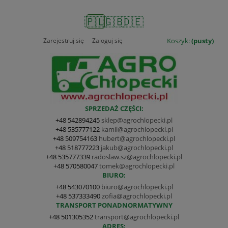
🇵🇱
🇬🇧
🇩🇪
Zarejestruj się
Zaloguj się
Koszyk:
(pusty)
SPRZEDAŻ CZĘŚCI:
+48 542894245
sklep@agrochlopecki.pl
+48 535777122
kamil@agrochlopecki.pl
+48 509754163
hubert@agrochlopecki.pl
+48 518777223
jakub@agrochlopecki.pl
+48 535777339
radoslaw.sz@agrochlopecki.pl
+48 570580047
tomek@agrochlopecki.pl
BIURO:
+48 543070100
biuro@agrochlopecki.pl
+48 537333490
zofia@agrochlopecki.pl
TRANSPORT PONADNORMATYWNY
+48 501305352
transport@agrochlopecki.pl
ADRES: