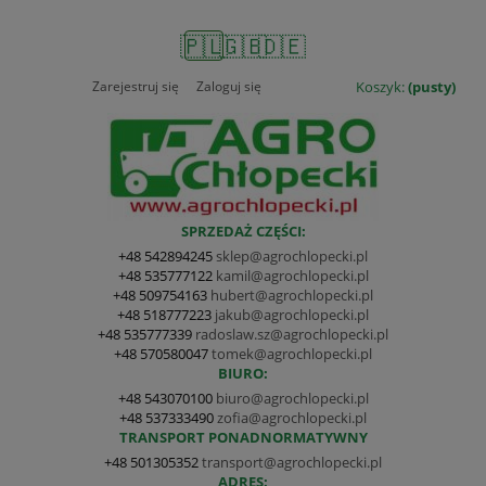
🇵🇱
🇬🇧
🇩🇪
Zarejestruj się
Zaloguj się
Koszyk:
(pusty)
SPRZEDAŻ CZĘŚCI:
+48 542894245
sklep@agrochlopecki.pl
+48 535777122
kamil@agrochlopecki.pl
+48 509754163
hubert@agrochlopecki.pl
+48 518777223
jakub@agrochlopecki.pl
+48 535777339
radoslaw.sz@agrochlopecki.pl
+48 570580047
tomek@agrochlopecki.pl
BIURO:
+48 543070100
biuro@agrochlopecki.pl
+48 537333490
zofia@agrochlopecki.pl
TRANSPORT PONADNORMATYWNY
+48 501305352
transport@agrochlopecki.pl
ADRES: