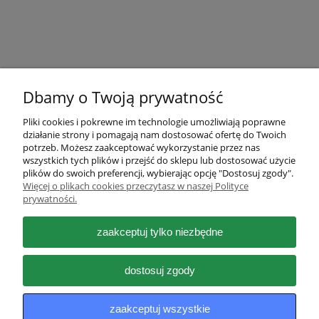
Dbamy o Twoją prywatność
Pliki cookies i pokrewne im technologie umożliwiają poprawne
działanie strony i pomagają nam dostosować ofertę do Twoich
Pomoc
potrzeb. Możesz zaakceptować wykorzystanie przez nas
wszystkich tych plików i przejść do sklepu lub dostosować użycie
plików do swoich preferencji, wybierając opcję "Dostosuj zgody".
Moje konto
Więcej o plikach cookies przeczytasz w naszej Polityce
prywatności.
Płatności i dostawa
zaakceptuj tylko niezbędne
Informacje
dostosuj zgody
O nas
zaakceptuj wszystkie