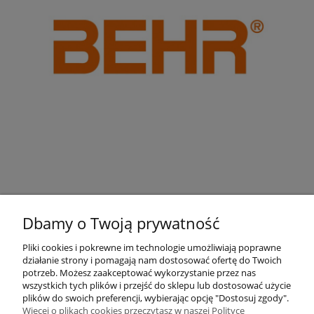
Dbamy o Twoją prywatność
Pliki cookies i pokrewne im technologie umożliwiają poprawne
działanie strony i pomagają nam dostosować ofertę do Twoich
Pomoc
potrzeb. Możesz zaakceptować wykorzystanie przez nas
wszystkich tych plików i przejść do sklepu lub dostosować użycie
plików do swoich preferencji, wybierając opcję "Dostosuj zgody".
Moje konto
Więcej o plikach cookies przeczytasz w naszej Polityce