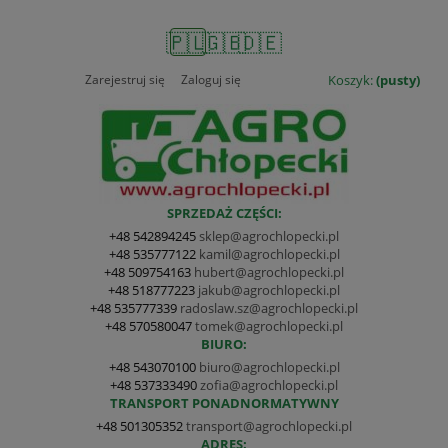
🇵🇱
🇬🇧
🇩🇪
Zarejestruj się
Zaloguj się
Koszyk:
(pusty)
SPRZEDAŻ CZĘŚCI:
+48 542894245
sklep@agrochlopecki.pl
+48 535777122
kamil@agrochlopecki.pl
+48 509754163
hubert@agrochlopecki.pl
+48 518777223
jakub@agrochlopecki.pl
+48 535777339
radoslaw.sz@agrochlopecki.pl
+48 570580047
tomek@agrochlopecki.pl
BIURO:
+48 543070100
biuro@agrochlopecki.pl
+48 537333490
zofia@agrochlopecki.pl
TRANSPORT PONADNORMATYWNY
+48 501305352
transport@agrochlopecki.pl
ADRES: