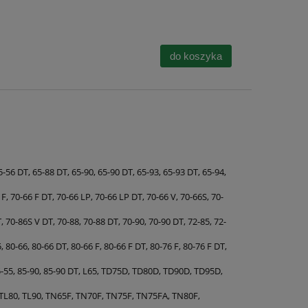
do koszyka
5-56 DT, 65-88 DT, 65-90, 65-90 DT, 65-93, 65-93 DT, 65-94,
F, 70-66 F DT, 70-66 LP, 70-66 LP DT, 70-66 V, 70-66S, 70-
, 70-86S V DT, 70-88, 70-88 DT, 70-90, 70-90 DT, 72-85, 72-
 80-66, 80-66 DT, 80-66 F, 80-66 F DT, 80-76 F, 80-76 F DT,
85-55, 85-90, 85-90 DT, L65, TD75D, TD80D, TD90D, TD95D,
TL80, TL90, TN65F, TN70F, TN75F, TN75FA, TN80F,