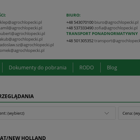
CI:
BIURO:
sklep@agrochlopecki.pl
+48 543070100
biuro@agrochlopecki.pl
kamil@agrochlopecki.pl
+48 537333490
zofia@agrochlopecki.pl
hubert@agrochlopecki.pl
TRANSPORT PONADNORMATYWNY
jakub@agrochlopecki.pl
+48 501305352
transport@agrochlopeck
radoslaw.sz@agrochlopecki.pl
tomek@agrochlopecki.pl
Dokumenty do pobrania
RODO
Blog
PRZEGLĄDANIA
nt: (wybierz)
Cena: (wy
IAT/NEW HOLLAND