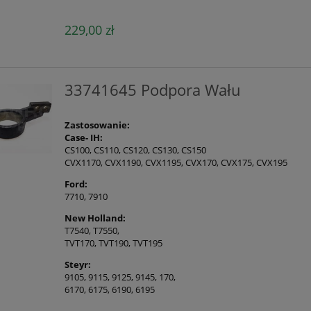
229,00 zł
33741645 Podpora Wału
Zastosowanie:
Case- IH:
CS100, CS110, CS120, CS130, CS150
CVX1170, CVX1190, CVX1195, CVX170, CVX175, CVX195
Ford:
7710, 7910
New Holland:
T7540, T7550,
TVT170, TVT190, TVT195
Steyr:
9105, 9115, 9125, 9145, 170,
6170, 6175, 6190, 6195