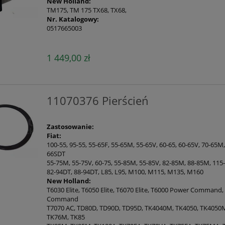
New Holland:
TM175, TM 175 TX68, TX68,
Nr. Katalogowy:
0517665003
1 449,00 zł
11070376 Pierścień
Zastosowanie:
Fiat:
100-55, 95-55, 55-65F, 55-65M, 55-65V, 60-65, 60-65V, 70-65M,
66SDT
55-75M, 55-75V, 60-75, 55-85M, 55-85V, 82-85M, 88-85M, 115
82-94DT, 88-94DT, L85, L95, M100, M115, M135, M160
New Holland:
T6030 Elite, T6050 Elite, T6070 Elite, T6000 Power Command,
Command
T7070 AC, TD80D, TD90D, TD95D, TK4040M, TK4050, TK4050M,
TK76M, TK85