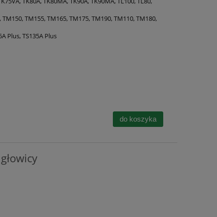
K75VA, TK80A, TK80MA, TK90A, TK90MA, TL100, TL80,
, TM150, TM155, TM165, TM175, TM190, TM110, TM180,
5A Plus, TS135A Plus
do koszyka
głowicy