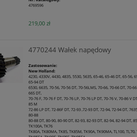
4769596
219,00 zł
4770244 Wałek napędowy
Zastosowanie:
New Holland:
4230, 4330V, 4430, 4835, 5530, 5635, 65-46, 65-46 DT, 65-56, 6
65-94 DT
6530, 6635, 70-56, 70-56 DT, 70-56LMS, 70-66, 70-66 DT, 70-66 
66S DT,
70-76 F, 70-76 F DT, 70-76 LP, 70-76 LP DT, 70-76 V, 70-86 V DT
85 M
72-86 LP DT, 72-86F DT, 72-93 ,72-93 DT, 72-94, 72-94 DT, 7635,
80-88
80-88 DT, 80-90, 80-90 DT, 82-93, 82-93 DT, 82-94, 82-94 DT, 
TK100A, TK76
TK80A, TK80MA, TK85, TK85M, TK90A, TK90MA, TL100, TL70, 
TN85FA, TN90F, TN95F, TN95FA