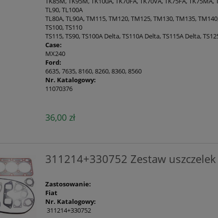
TK85M, TK95M, TK100A, TK70FA, TK70VA, TK75FA, TK75MA, T
TL90, TL100A
TL80A, TL90A, TM115, TM120, TM125, TM130, TM135, TM140
TS100, TS110
TS115, TS90, TS100A Delta, TS110A Delta, TS115A Delta, TS12
Case:
MX240
Ford:
6635, 7635, 8160, 8260, 8360, 8560
Nr. Katalogowy:
11070376
36,00 zł
311214+330752 Zestaw uszczelek 
Zastosowanie:
Fiat
Nr. Katalogowy:
311214+330752