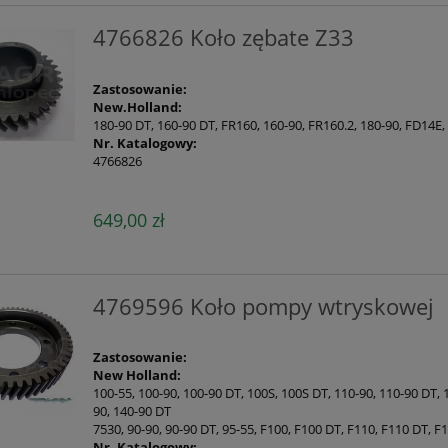
4766826 Koło zębate Z33
Zastosowanie:
New.Holland:
180-90 DT, 160-90 DT, FR160, 160-90, FR160.2, 180-90, FD14E,
Nr. Katalogowy:
4766826
649,00 zł
4769596 Koło pompy wtryskowej
Zastosowanie:
New Holland:
100-55, 100-90, 100-90 DT, 100S, 100S DT, 110-90, 110-90 DT, 
90, 140-90 DT
7530, 90-90, 90-90 DT, 95-55, F100, F100 DT, F110, F110 DT, F
Nr. Katalogowy: