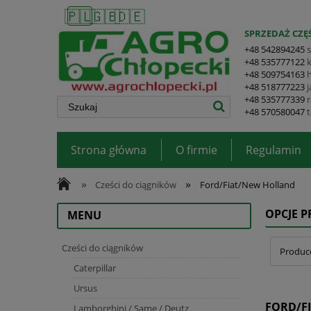
🇵🇱
🇬🇧
🇩🇪
SPRZEDAŻ CZĘŚ
+48 542894245
+48 535777122
+48 509754163
+48 518777223
+48 535777339
+48 570580047
Strona główna
O firmie
Regulamin
»
»
Cześci do ciągników
Ford/Fiat/New Holland
OPCJE 
MENU
Cześci do ciągników
Produce
Caterpillar
Ursus
FORD/F
Lamborghini / Same / Deutz