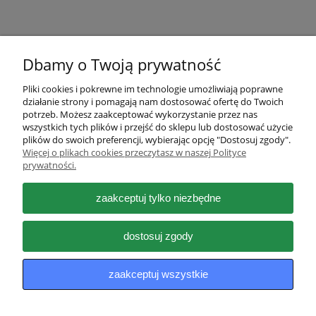
Dbamy o Twoją prywatność
Pliki cookies i pokrewne im technologie umożliwiają poprawne
działanie strony i pomagają nam dostosować ofertę do Twoich
Pomoc
potrzeb. Możesz zaakceptować wykorzystanie przez nas
wszystkich tych plików i przejść do sklepu lub dostosować użycie
plików do swoich preferencji, wybierając opcję "Dostosuj zgody".
Moje konto
Więcej o plikach cookies przeczytasz w naszej Polityce
prywatności.
Płatności i dostawa
zaakceptuj tylko niezbędne
Informacje
dostosuj zgody
O nas
zaakceptuj wszystkie