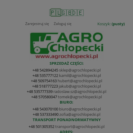
🇵🇱
🇬🇧
🇩🇪
Zarejestruj się
Zaloguj się
Koszyk:
(pusty)
SPRZEDAŻ CZĘŚCI:
+48 542894245
sklep@agrochlopecki.pl
+48 535777122
kamil@agrochlopecki.pl
+48 509754163
hubert@agrochlopecki.pl
+48 518777223
jakub@agrochlopecki.pl
+48 535777339
radoslaw.sz@agrochlopecki.pl
+48 570580047
tomek@agrochlopecki.pl
BIURO:
+48 543070100
biuro@agrochlopecki.pl
+48 537333490
zofia@agrochlopecki.pl
TRANSPORT PONADNORMATYWNY
+48 501305352
transport@agrochlopecki.pl
ADRES: