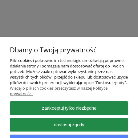
Dbamy o Twoją prywatność
Pliki cookies i pokrewne im technologie umożliwiają poprawne
działanie strony i pomagają nam dostosować ofertę do Twoich
Pomoc
potrzeb. Możesz zaakceptować wykorzystanie przez nas
wszystkich tych plików i przejść do sklepu lub dostosować użycie
plików do swoich preferencji, wybierając opcję "Dostosuj zgody".
Moje konto
Więcej o plikach cookies przeczytasz w naszej Polityce
prywatności.
Płatności i dostawa
zaakceptuj tylko niezbędne
Informacje
dostosuj zgody
O nas