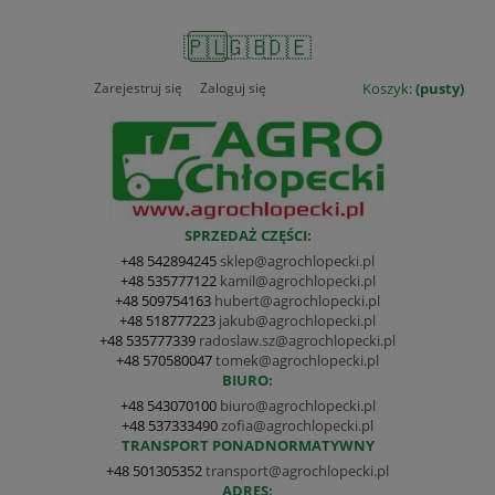
🇵🇱
🇬🇧
🇩🇪
Zarejestruj się
Zaloguj się
Koszyk:
(pusty)
SPRZEDAŻ CZĘŚCI:
+48 542894245
sklep@agrochlopecki.pl
+48 535777122
kamil@agrochlopecki.pl
+48 509754163
hubert@agrochlopecki.pl
+48 518777223
jakub@agrochlopecki.pl
+48 535777339
radoslaw.sz@agrochlopecki.pl
+48 570580047
tomek@agrochlopecki.pl
BIURO:
+48 543070100
biuro@agrochlopecki.pl
+48 537333490
zofia@agrochlopecki.pl
TRANSPORT PONADNORMATYWNY
+48 501305352
transport@agrochlopecki.pl
ADRES: