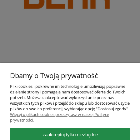
Dbamy o Twoją prywatność
Pliki cookies i pokrewne im technologie umożliwiają poprawne
działanie strony i pomagają nam dostosować ofertę do Twoich
Pomoc
potrzeb. Możesz zaakceptować wykorzystanie przez nas
wszystkich tych plików i przejść do sklepu lub dostosować użycie
plików do swoich preferencji, wybierając opcję "Dostosuj zgody".
Moje konto
Więcej o plikach cookies przeczytasz w naszej Polityce
prywatności.
Płatności i dostawa
zaakceptuj tylko niezbędne