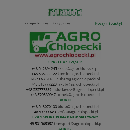
🇵🇱
🇬🇧
🇩🇪
Zarejestruj się
Zaloguj się
Koszyk:
(pusty)
SPRZEDAŻ CZĘŚCI:
+48 542894245
sklep@agrochlopecki.pl
+48 535777122
kamil@agrochlopecki.pl
+48 509754163
hubert@agrochlopecki.pl
+48 518777223
jakub@agrochlopecki.pl
+48 535777339
radoslaw.sz@agrochlopecki.pl
+48 570580047
tomek@agrochlopecki.pl
BIURO:
+48 543070100
biuro@agrochlopecki.pl
+48 537333490
zofia@agrochlopecki.pl
TRANSPORT PONADNORMATYWNY
+48 501305352
transport@agrochlopecki.pl
ADRES: