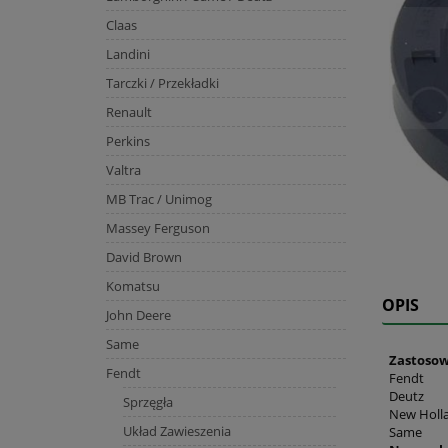
Claas
Landini
Tarczki / Przekładki
Renault
Perkins
Valtra
MB Trac / Unimog
Massey Ferguson
David Brown
Komatsu
OPIS
John Deere
Same
Zastosow
Fendt
Fendt
Deutz
Sprzęgła
New Holl
Układ Zawieszenia
Same