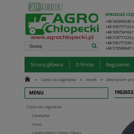
🇵🇱
🇬🇧
🇩🇪
SPRZEDAŻ CZĘŚ
+48 542894245
+48 535777122
+48 509754163
+48 518777223
+48 535777339
+48 570580047
Strona główna
O firmie
Regulamin
»
»
»
Cześci do ciągników
Fendt
Mechanizm prz
1902653
MENU
Cześci do ciągników
Caterpillar
Ursus
Lamborghini / Same / Deutz