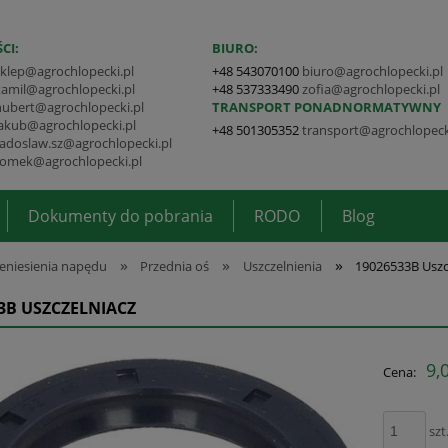
CI:
BIURO:
sklep@agrochlopecki.pl
+48 543070100
biuro@agrochlopecki.pl
kamil@agrochlopecki.pl
+48 537333490
zofia@agrochlopecki.pl
hubert@agrochlopecki.pl
TRANSPORT PONADNORMATYWNY
jakub@agrochlopecki.pl
+48 501305352
transport@agrochlopeck
radoslaw.sz@agrochlopecki.pl
tomek@agrochlopecki.pl
Dokumenty do pobrania
RODO
Blog
»
»
»
eniesienia napędu
Przednia oś
Uszczelnienia
19026533B Uszc
3B USZCZELNIACZ
9,0
Cena:
szt