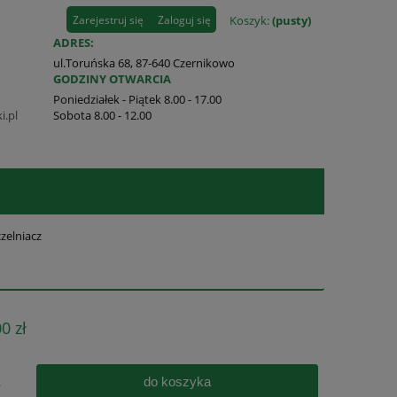
Zarejestruj się
Zaloguj się
Koszyk:
(pusty)
ADRES:
ul.Toruńska 68, 87-640 Czernikowo
GODZINY OTWARCIA
Poniedziałek - Piątek 8.00 - 17.00
i.pl
Sobota 8.00 - 12.00
zelniacz
0 zł
do koszyka
.