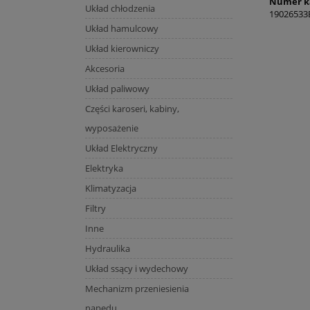
Numer k
Układ chłodzenia
19026533
Układ hamulcowy
Układ kierowniczy
Akcesoria
Układ paliwowy
Części karoseri, kabiny,
wyposażenie
Układ Elektryczny
Elektryka
Klimatyzacja
Filtry
Inne
Hydraulika
Układ ssący i wydechowy
Mechanizm przeniesienia
napędu