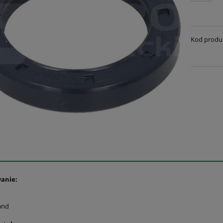
Kod produ
anie:
and