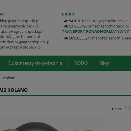
CI:
BIURO:
sklep@agrochlopecki.pl
+48 543070100
biuro@agrochlopecki.pl
kamil@agrochlopecki.pl
+48 537333490
zofia@agrochlopecki.pl
hubert@agrochlopecki.pl
TRANSPORT PONADNORMATYWNY
jakub@agrochlopecki.pl
+48 501305352
transport@agrochlopeck
radoslaw.sz@agrochlopecki.pl
tomek@agrochlopecki.pl
Dokumenty do pobrania
RODO
Blog
2 Kolano
9M2 KOLANO
0,0
Cena: