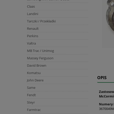
Claas
Landini
Tarczki / Przekładki
Renault
Perkins
Valtra
MB Trac / Unimog
Massey Ferguson
David Brown
Komatsu
OPIS
John Deere
Same
Zastosow
Fendt
McCormi
Steyr
Numery 
3670049
Farmtrac