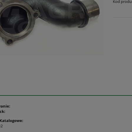
Kod produ
anie:
ck:
Katalogowe:
M2