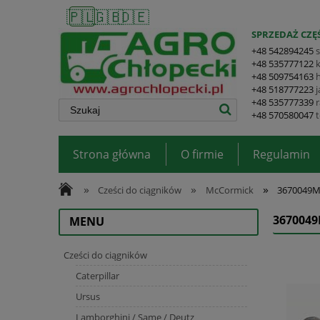
🇵🇱
🇬🇧
🇩🇪
SPRZEDAŻ CZĘŚ
+48 542894245
+48 535777122
+48 509754163
+48 518777223
+48 535777339
+48 570580047
Strona główna
O firmie
Regulamin
»
»
»
Cześci do ciągników
McCormick
3670049M
367004
MENU
Cześci do ciągników
Caterpillar
Ursus
Lamborghini / Same / Deutz