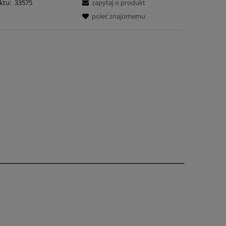
ktu:
33575
zapytaj o produkt
poleć znajomemu