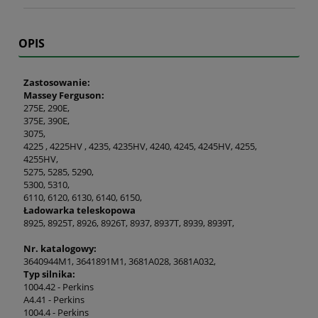
OPIS
Zastosowanie:
Massey Ferguson:
275E, 290E,
375E, 390E,
3075,
4225 , 4225HV , 4235, 4235HV, 4240, 4245, 4245HV, 4255,
4255HV,
5275, 5285, 5290,
5300, 5310,
6110, 6120, 6130, 6140, 6150,
Ładowarka teleskopowa
8925, 8925T, 8926, 8926T, 8937, 8937T, 8939, 8939T,
Nr. katalogowy:
3640944M1, 3641891M1, 3681A028, 3681A032,
Typ silnika:
1004.42 - Perkins
A4.41 - Perkins
1004.4 - Perkins