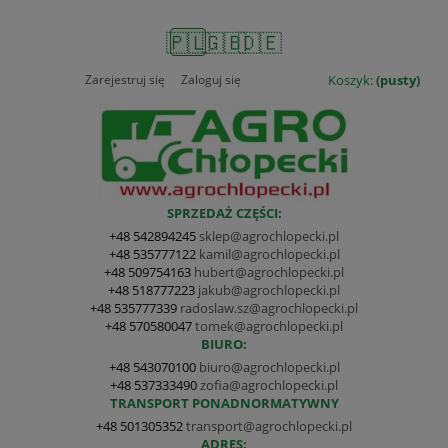
🇵🇱
🇬🇧
🇩🇪
Zarejestruj się
Zaloguj się
Koszyk:
(pusty)
SPRZEDAŻ CZĘŚCI:
+48 542894245
sklep@agrochlopecki.pl
+48 535777122
kamil@agrochlopecki.pl
+48 509754163
hubert@agrochlopecki.pl
+48 518777223
jakub@agrochlopecki.pl
+48 535777339
radoslaw.sz@agrochlopecki.pl
+48 570580047
tomek@agrochlopecki.pl
BIURO:
+48 543070100
biuro@agrochlopecki.pl
+48 537333490
zofia@agrochlopecki.pl
TRANSPORT PONADNORMATYWNY
+48 501305352
transport@agrochlopecki.pl
ADRES: