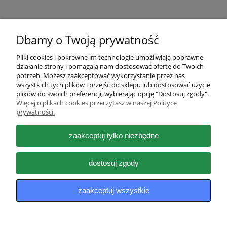
Dbamy o Twoją prywatność
Pliki cookies i pokrewne im technologie umożliwiają poprawne
działanie strony i pomagają nam dostosować ofertę do Twoich
Pomoc
potrzeb. Możesz zaakceptować wykorzystanie przez nas
wszystkich tych plików i przejść do sklepu lub dostosować użycie
plików do swoich preferencji, wybierając opcję "Dostosuj zgody".
Moje konto
Więcej o plikach cookies przeczytasz w naszej Polityce
prywatności.
Płatności i dostawa
zaakceptuj tylko niezbędne
Informacje
dostosuj zgody
O nas
zaakceptuj wszystkie