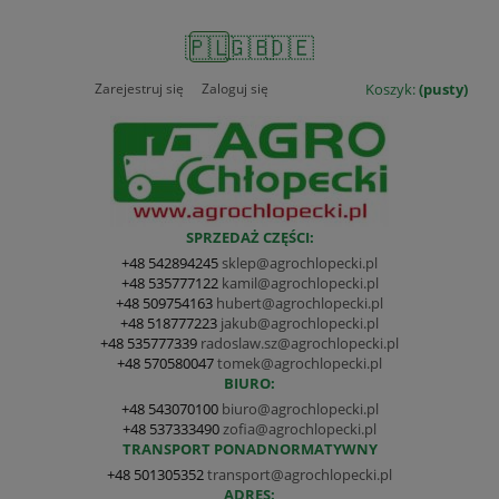
🇵🇱
🇬🇧
🇩🇪
Zarejestruj się
Zaloguj się
Koszyk:
(pusty)
SPRZEDAŻ CZĘŚCI:
+48 542894245
sklep@agrochlopecki.pl
+48 535777122
kamil@agrochlopecki.pl
+48 509754163
hubert@agrochlopecki.pl
+48 518777223
jakub@agrochlopecki.pl
+48 535777339
radoslaw.sz@agrochlopecki.pl
+48 570580047
tomek@agrochlopecki.pl
BIURO:
+48 543070100
biuro@agrochlopecki.pl
+48 537333490
zofia@agrochlopecki.pl
TRANSPORT PONADNORMATYWNY
+48 501305352
transport@agrochlopecki.pl
ADRES: