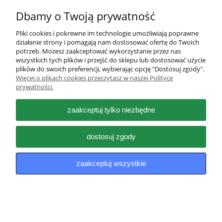
Dbamy o Twoją prywatność
Pliki cookies i pokrewne im technologie umożliwiają poprawne
działanie strony i pomagają nam dostosować ofertę do Twoich
Pomoc
potrzeb. Możesz zaakceptować wykorzystanie przez nas
wszystkich tych plików i przejść do sklepu lub dostosować użycie
plików do swoich preferencji, wybierając opcję "Dostosuj zgody".
Moje konto
Więcej o plikach cookies przeczytasz w naszej Polityce
prywatności.
Płatności i dostawa
zaakceptuj tylko niezbędne
Informacje
dostosuj zgody
O nas
zaakceptuj wszystkie
pokaż pełną wersję strony
Sklep internetowy Shoper.pl