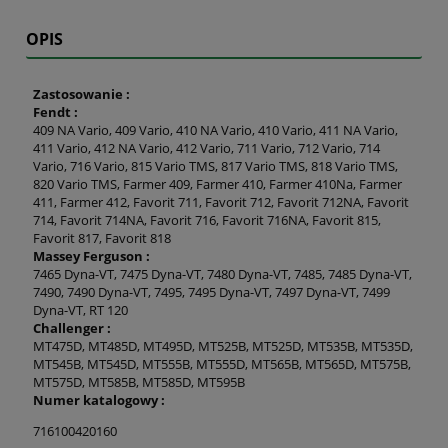
OPIS
Zastosowanie :
Fendt
:
409 NA Vario, 409 Vario, 410 NA Vario, 410 Vario, 411 NA Vario,
411 Vario, 412 NA Vario, 412 Vario, 711 Vario, 712 Vario, 714
Vario, 716 Vario, 815 Vario TMS, 817 Vario TMS, 818 Vario TMS,
820 Vario TMS, Farmer 409, Farmer 410, Farmer 410Na, Farmer
411, Farmer 412, Favorit 711, Favorit 712, Favorit 712NA, Favorit
714, Favorit 714NA, Favorit 716, Favorit 716NA, Favorit 815,
Favorit 817, Favorit 818
Massey
Ferguson :
7465 Dyna-VT, 7475 Dyna-VT, 7480 Dyna-VT, 7485, 7485 Dyna-VT,
7490, 7490 Dyna-VT, 7495, 7495 Dyna-VT, 7497 Dyna-VT, 7499
Dyna-VT, RT 120
Challenger :
MT475D, MT485D, MT495D, MT525B, MT525D, MT535B, MT535D,
MT545B, MT545D, MT555B, MT555D, MT565B, MT565D, MT575B,
MT575D, MT585B, MT585D, MT595B
Numer katalogowy :
716100420160