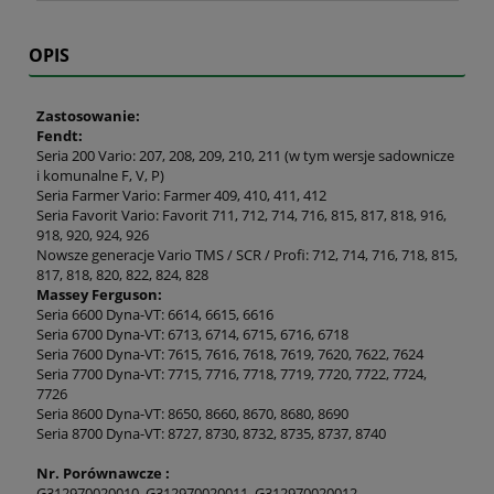
OPIS
Zastosowanie:
Fendt:
Seria 200 Vario: 207, 208, 209, 210, 211 (w tym wersje sadownicze
i komunalne F, V, P)
Seria Farmer Vario: Farmer 409, 410, 411, 412
Seria Favorit Vario: Favorit 711, 712, 714, 716, 815, 817, 818, 916,
918, 920, 924, 926
Nowsze generacje Vario TMS / SCR / Profi: 712, 714, 716, 718, 815,
817, 818, 820, 822, 824, 828
Massey Ferguson:
Seria 6600 Dyna-VT: 6614, 6615, 6616
Seria 6700 Dyna-VT: 6713, 6714, 6715, 6716, 6718
Seria 7600 Dyna-VT: 7615, 7616, 7618, 7619, 7620, 7622, 7624
Seria 7700 Dyna-VT: 7715, 7716, 7718, 7719, 7720, 7722, 7724,
7726
Seria 8600 Dyna-VT: 8650, 8660, 8670, 8680, 8690
Seria 8700 Dyna-VT: 8727, 8730, 8732, 8735, 8737, 8740
Nr. Porównawcze :
G312970020010, G312970020011, G312970020012,