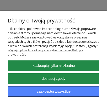
Dbamy o Twoją prywatność
Pliki cookies i pokrewne im technologie umożliwiają poprawne
działanie strony i pomagają nam dostosować ofertę do Twoich
Pomoc
potrzeb. Możesz zaakceptować wykorzystanie przez nas
wszystkich tych plików i przejść do sklepu lub dostosować użycie
plików do swoich preferencji, wybierając opcję "Dostosuj zgody".
Moje konto
Więcej o plikach cookies przeczytasz w naszej Polityce
prywatności.
Płatności i dostawa
zaakceptuj tylko niezbędne
Informacje
dostosuj zgody
O nas
zaakceptuj wszystkie