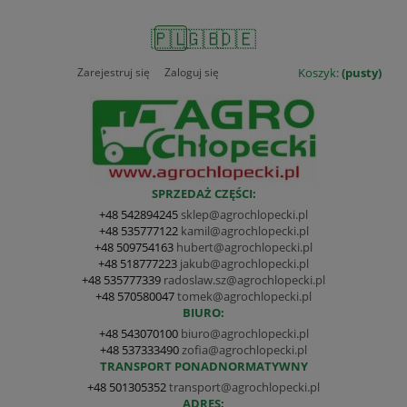
🇵🇱
🇬🇧
🇩🇪
Zarejestruj się
Zaloguj się
Koszyk:
(pusty)
SPRZEDAŻ CZĘŚCI:
+48 542894245
sklep@agrochlopecki.pl
+48 535777122
kamil@agrochlopecki.pl
+48 509754163
hubert@agrochlopecki.pl
+48 518777223
jakub@agrochlopecki.pl
+48 535777339
radoslaw.sz@agrochlopecki.pl
+48 570580047
tomek@agrochlopecki.pl
BIURO:
+48 543070100
biuro@agrochlopecki.pl
+48 537333490
zofia@agrochlopecki.pl
TRANSPORT PONADNORMATYWNY
+48 501305352
transport@agrochlopecki.pl
ADRES: