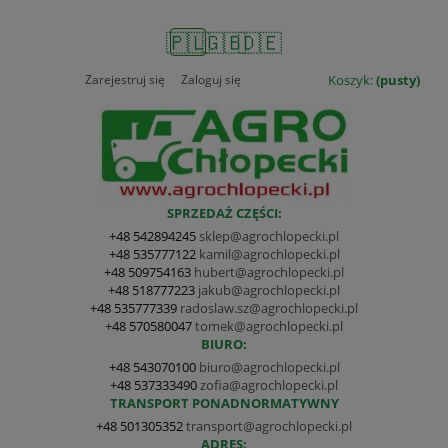
🇵🇱
🇬🇧
🇩🇪
Zarejestruj się
Zaloguj się
Koszyk:
(pusty)
SPRZEDAŻ CZĘŚCI:
+48 542894245
sklep@agrochlopecki.pl
+48 535777122
kamil@agrochlopecki.pl
+48 509754163
hubert@agrochlopecki.pl
+48 518777223
jakub@agrochlopecki.pl
+48 535777339
radoslaw.sz@agrochlopecki.pl
+48 570580047
tomek@agrochlopecki.pl
BIURO:
+48 543070100
biuro@agrochlopecki.pl
+48 537333490
zofia@agrochlopecki.pl
TRANSPORT PONADNORMATYWNY
+48 501305352
transport@agrochlopecki.pl
ADRES: