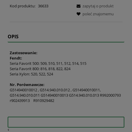
Kod produktu:
36633
zapytaj o produkt
poleć znajomemu
OPIS
Zastosowanie:
Fendt:
Seria Favorit 500: 509, 510, 511, 512, 514, 515
Seria Favorit 800: 816, 818, 822, 824
Seria Xylon: 520, 522, 524
Nr. Porównawcze:
G514940010012 , G514.940.010.012 , G514940010011,
G514.940.010.011 G514940010013 G514.940.010.013 R992000793
r902439913 R910929482