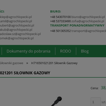
CI:
BIURO:
sklep@agrochlopecki.pl
+48 543070100
biuro@agrochlopecki.pl
kamil@agrochlopecki.pl
+48 537333490
zofia@agrochlopecki.pl
hubert@agrochlopecki.pl
TRANSPORT PONADNORMATYWNY
jakub@agrochlopecki.pl
+48 501305352
transport@agrochlopeck
radoslaw.sz@agrochlopecki.pl
tomek@agrochlopecki.pl
Dokumenty do pobrania
RODO
Blog
»
Siłowniki gazowe
H716501021201 Siłownik Gazowy
1021201 SIŁOWNIK GAZOWY
38
Cena:
szt