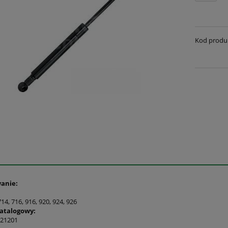
Kod produ
anie:
714, 716, 916, 920, 924, 926
atalogowy:
21201