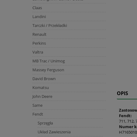
Claas
Landini
Tarczki / Przekładki
Renault
Perkins
Valtra
MB Trac / Unimog
Massey Ferguson
David Brown
Komatsu
OPIS
John Deere
Same
Zastosow
Fendt
Fendt:
711, 712, 
Sprzęgła
Numer k
Układ Zawieszenia
H7165010