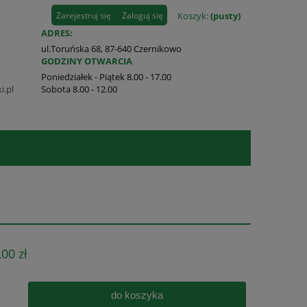
Zarejestruj się
Zaloguj się
Koszyk:
(pusty)
ADRES:
ul.Toruńska 68, 87-640 Czernikowo
GODZINY OTWARCIA
Poniedziałek - Piątek 8.00 - 17.00
i.pl
Sobota 8.00 - 12.00
,00 zł
do koszyka
.