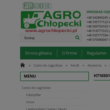
🇵🇱
🇬🇧
🇩🇪
SPRZEDAŻ CZĘŚ
+48 542894245
+48 535777122
+48 509754163
+48 518777223
+48 535777339
+48 570580047
Strona główna
O firmie
Regulamin
»
»
»
»
Cześci do ciągników
Fendt
Akcesoria
H71650
MENU
Cześci do ciągników
Caterpillar
Ursus
Lamborghini / Same / Deutz