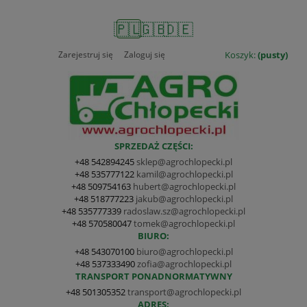
🇵🇱
🇬🇧
🇩🇪
Zarejestruj się
Zaloguj się
Koszyk:
(pusty)
SPRZEDAŻ CZĘŚCI:
+48 542894245
sklep@agrochlopecki.pl
+48 535777122
kamil@agrochlopecki.pl
+48 509754163
hubert@agrochlopecki.pl
+48 518777223
jakub@agrochlopecki.pl
+48 535777339
radoslaw.sz@agrochlopecki.pl
+48 570580047
tomek@agrochlopecki.pl
BIURO:
+48 543070100
biuro@agrochlopecki.pl
+48 537333490
zofia@agrochlopecki.pl
TRANSPORT PONADNORMATYWNY
+48 501305352
transport@agrochlopecki.pl
ADRES: