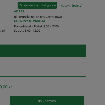
Zarejestruj się
Zaloguj się
Koszyk:
(pusty)
ADRES:
ul.Toruńska 68, 87-640 Czernikowo
GODZINY OTWARCIA
Poniedziałek - Piątek 8.00 - 17.00
i.pl
Sobota 8.00 - 12.00
9,00 zł
do koszyka
.