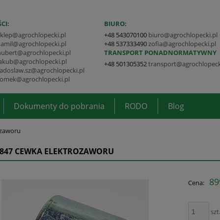
CI:
BIURO:
sklep@agrochlopecki.pl
+48 543070100
biuro@agrochlopecki.pl
kamil@agrochlopecki.pl
+48 537333490
zofia@agrochlopecki.pl
hubert@agrochlopecki.pl
TRANSPORT PONADNORMATYWNY
jakub@agrochlopecki.pl
+48 501305352
transport@agrochlopeck
radoslaw.sz@agrochlopecki.pl
tomek@agrochlopecki.pl
Dokumenty do pobrania
RODO
Blog
ozaworu
4847 CEWKA ELEKTROZAWORU
89
Cena:
szt