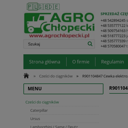
🇵🇱
🇬🇧
🇩🇪
SPRZEDAŻ CZĘŚ
+48 542894245
+48 535777122
+48 509754163
+48 518777223
+48 535777339
+48 570580047
Strona główna
O firmie
Regulamin
»
»
Cześci do ciągników
R901104847 Cewka elektr
R90110
MENU
Cześci do ciągników
Caterpillar
Ursus
Lamborghini / Same / Deutz