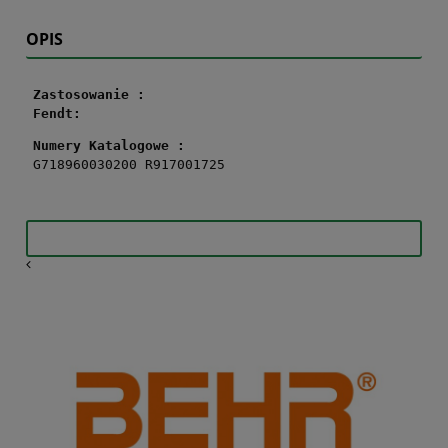
OPIS
Zastosowanie :
Fendt
:
Numery Katalogowe :
G718960030200 R917001725