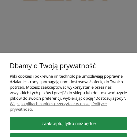
Dbamy o Twoją prywatność
Pliki cookies i pokrewne im technologie umożliwiają poprawne
działanie strony i pomagają nam dostosować ofertę do Twoich
Pomoc
potrzeb. Możesz zaakceptować wykorzystanie przez nas
wszystkich tych plików i przejść do sklepu lub dostosować użycie
plików do swoich preferencji, wybierając opcję "Dostosuj zgody".
Moje konto
Więcej o plikach cookies przeczytasz w naszej Polityce
prywatności.
Płatności i dostawa
zaakceptuj tylko niezbędne
Informacje