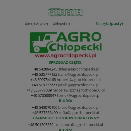
🇵🇱
🇬🇧
🇩🇪
Zarejestruj się
Zaloguj się
Koszyk:
(pusty)
SPRZEDAŻ CZĘŚCI:
+48 542894245
sklep@agrochlopecki.pl
+48 535777122
kamil@agrochlopecki.pl
+48 509754163
hubert@agrochlopecki.pl
+48 518777223
jakub@agrochlopecki.pl
+48 535777339
radoslaw.sz@agrochlopecki.pl
+48 570580047
tomek@agrochlopecki.pl
BIURO:
+48 543070100
biuro@agrochlopecki.pl
+48 537333490
zofia@agrochlopecki.pl
TRANSPORT PONADNORMATYWNY
+48 501305352
transport@agrochlopecki.pl
ADRES: