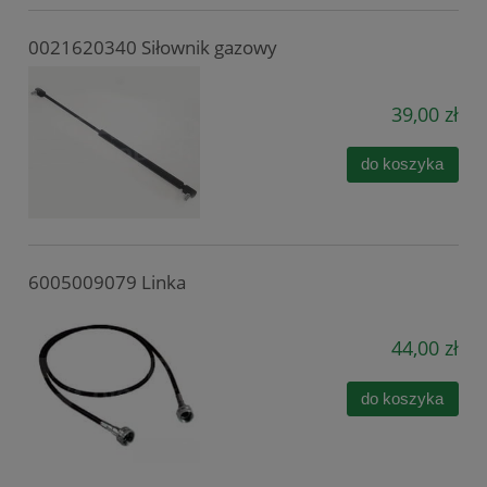
0021620340 Siłownik gazowy
39,00 zł
do koszyka
6005009079 Linka
44,00 zł
do koszyka