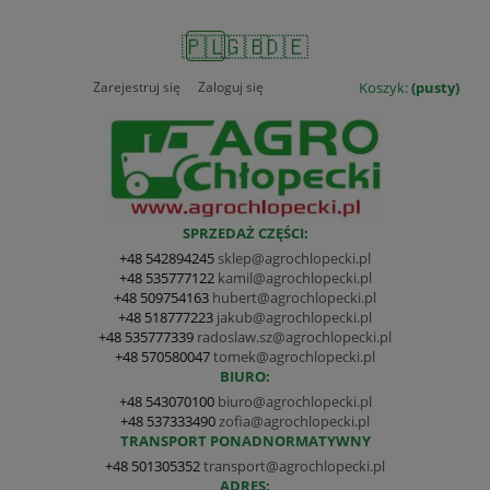
🇵🇱
🇬🇧
🇩🇪
Zarejestruj się
Zaloguj się
Koszyk:
(pusty)
SPRZEDAŻ CZĘŚCI:
+48 542894245
sklep@agrochlopecki.pl
+48 535777122
kamil@agrochlopecki.pl
+48 509754163
hubert@agrochlopecki.pl
+48 518777223
jakub@agrochlopecki.pl
+48 535777339
radoslaw.sz@agrochlopecki.pl
+48 570580047
tomek@agrochlopecki.pl
BIURO:
+48 543070100
biuro@agrochlopecki.pl
+48 537333490
zofia@agrochlopecki.pl
TRANSPORT PONADNORMATYWNY
+48 501305352
transport@agrochlopecki.pl
ADRES: