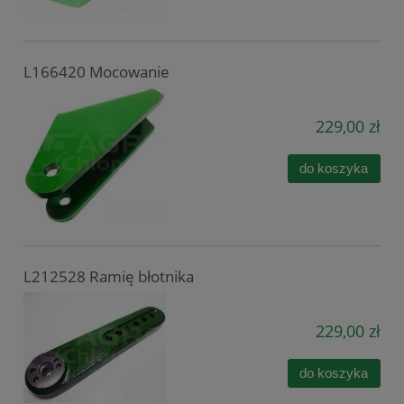
L166420 Mocowanie
229,00 zł
do koszyka
L212528 Ramię błotnika
229,00 zł
do koszyka