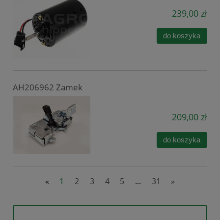
239,00 zł
do koszyka
AH206962 Zamek
209,00 zł
do koszyka
«
1
2
3
4
5
...
31
»