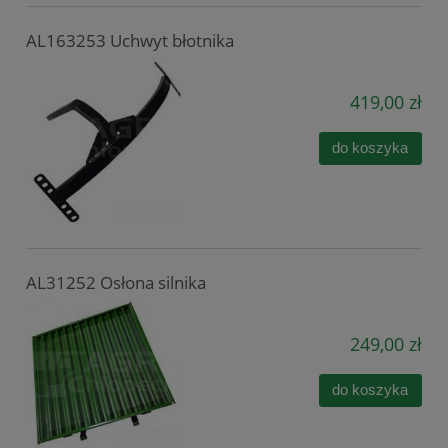
AL163253 Uchwyt błotnika
419,00 zł
do koszyka
AL31252 Osłona silnika
249,00 zł
do koszyka