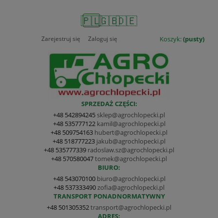
🇵🇱
🇬🇧
🇩🇪
Zarejestruj się
Zaloguj się
Koszyk:
(pusty)
SPRZEDAŻ CZĘŚCI:
+48 542894245
sklep@agrochlopecki.pl
+48 535777122
kamil@agrochlopecki.pl
+48 509754163
hubert@agrochlopecki.pl
+48 518777223
jakub@agrochlopecki.pl
+48 535777339
radoslaw.sz@agrochlopecki.pl
+48 570580047
tomek@agrochlopecki.pl
BIURO:
+48 543070100
biuro@agrochlopecki.pl
+48 537333490
zofia@agrochlopecki.pl
TRANSPORT PONADNORMATYWNY
+48 501305352
transport@agrochlopecki.pl
ADRES: