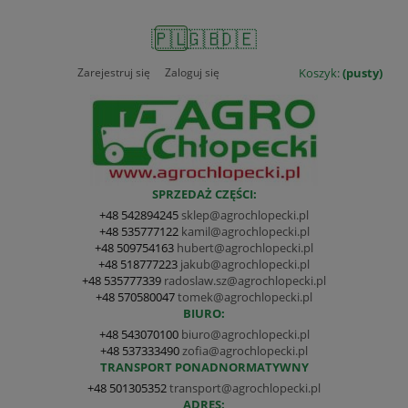
🇵🇱
🇬🇧
🇩🇪
Zarejestruj się
Zaloguj się
Koszyk:
(pusty)
SPRZEDAŻ CZĘŚCI:
+48 542894245
sklep@agrochlopecki.pl
+48 535777122
kamil@agrochlopecki.pl
+48 509754163
hubert@agrochlopecki.pl
+48 518777223
jakub@agrochlopecki.pl
+48 535777339
radoslaw.sz@agrochlopecki.pl
+48 570580047
tomek@agrochlopecki.pl
BIURO:
+48 543070100
biuro@agrochlopecki.pl
+48 537333490
zofia@agrochlopecki.pl
TRANSPORT PONADNORMATYWNY
+48 501305352
transport@agrochlopecki.pl
ADRES: