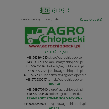
🇵🇱
🇬🇧
🇩🇪
Zarejestruj się
Zaloguj się
Koszyk:
(pusty)
SPRZEDAŻ CZĘŚCI:
+48 542894245
sklep@agrochlopecki.pl
+48 535777122
kamil@agrochlopecki.pl
+48 509754163
hubert@agrochlopecki.pl
+48 518777223
jakub@agrochlopecki.pl
+48 535777339
radoslaw.sz@agrochlopecki.pl
+48 570580047
tomek@agrochlopecki.pl
BIURO:
+48 543070100
biuro@agrochlopecki.pl
+48 537333490
zofia@agrochlopecki.pl
TRANSPORT PONADNORMATYWNY
+48 501305352
transport@agrochlopecki.pl
ADRES: