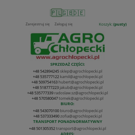
🇵🇱
🇬🇧
🇩🇪
Zarejestruj się
Zaloguj się
Koszyk:
(pusty)
SPRZEDAŻ CZĘŚCI:
+48 542894245
sklep@agrochlopecki.pl
+48 535777122
kamil@agrochlopecki.pl
+48 509754163
hubert@agrochlopecki.pl
+48 518777223
jakub@agrochlopecki.pl
+48 535777339
radoslaw.sz@agrochlopecki.pl
+48 570580047
tomek@agrochlopecki.pl
BIURO:
+48 543070100
biuro@agrochlopecki.pl
+48 537333490
zofia@agrochlopecki.pl
TRANSPORT PONADNORMATYWNY
+48 501305352
transport@agrochlopecki.pl
ADRES: