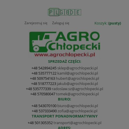
🇵🇱
🇬🇧
🇩🇪
Zarejestruj się
Zaloguj się
Koszyk:
(pusty)
SPRZEDAŻ CZĘŚCI:
+48 542894245
sklep@agrochlopecki.pl
+48 535777122
kamil@agrochlopecki.pl
+48 509754163
hubert@agrochlopecki.pl
+48 518777223
jakub@agrochlopecki.pl
+48 535777339
radoslaw.sz@agrochlopecki.pl
+48 570580047
tomek@agrochlopecki.pl
BIURO:
+48 543070100
biuro@agrochlopecki.pl
+48 537333490
zofia@agrochlopecki.pl
TRANSPORT PONADNORMATYWNY
+48 501305352
transport@agrochlopecki.pl
ADRES: