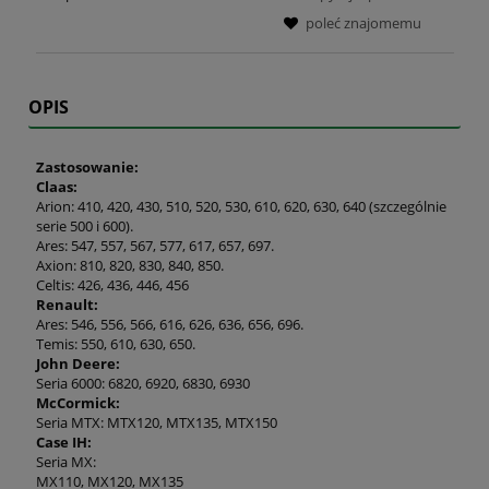
poleć znajomemu
OPIS
Zastosowanie:
Claas:
Arion: 410, 420, 430, 510, 520, 530, 610, 620, 630, 640 (szczególnie
serie 500 i 600).
Ares: 547, 557, 567, 577, 617, 657, 697.
Axion: 810, 820, 830, 840, 850.
Celtis: 426, 436, 446, 456
Renault:
Ares: 546, 556, 566, 616, 626, 636, 656, 696.
Temis: 550, 610, 630, 650.
John Deere:
Seria 6000: 6820, 6920, 6830, 6930
McCormick:
Seria MTX: MTX120, MTX135, MTX150
Case IH:
Seria MX:
MX110, MX120, MX135