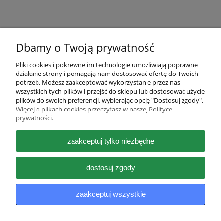
Dbamy o Twoją prywatność
Pliki cookies i pokrewne im technologie umożliwiają poprawne
działanie strony i pomagają nam dostosować ofertę do Twoich
Pomoc
potrzeb. Możesz zaakceptować wykorzystanie przez nas
wszystkich tych plików i przejść do sklepu lub dostosować użycie
plików do swoich preferencji, wybierając opcję "Dostosuj zgody".
Moje konto
Więcej o plikach cookies przeczytasz w naszej Polityce
prywatności.
Płatności i dostawa
zaakceptuj tylko niezbędne
Informacje
dostosuj zgody
O nas
zaakceptuj wszystkie