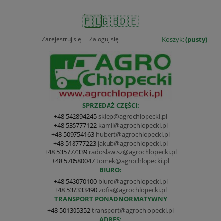
🇵🇱
🇬🇧
🇩🇪
Zarejestruj się
Zaloguj się
Koszyk:
(pusty)
SPRZEDAŻ CZĘŚCI:
+48 542894245
sklep@agrochlopecki.pl
+48 535777122
kamil@agrochlopecki.pl
+48 509754163
hubert@agrochlopecki.pl
+48 518777223
jakub@agrochlopecki.pl
+48 535777339
radoslaw.sz@agrochlopecki.pl
+48 570580047
tomek@agrochlopecki.pl
BIURO:
+48 543070100
biuro@agrochlopecki.pl
+48 537333490
zofia@agrochlopecki.pl
TRANSPORT PONADNORMATYWNY
+48 501305352
transport@agrochlopecki.pl
ADRES: