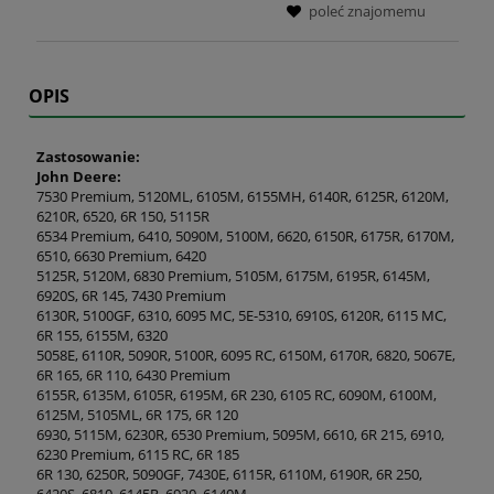
poleć znajomemu
OPIS
Zastosowanie:
John Deere:
7530 Premium, 5120ML, 6105M, 6155MH, 6140R, 6125R, 6120M,
6210R, 6520, 6R 150, 5115R
6534 Premium, 6410, 5090M, 5100M, 6620, 6150R, 6175R, 6170M,
6510, 6630 Premium, 6420
5125R, 5120M, 6830 Premium, 5105M, 6175M, 6195R, 6145M,
6920S, 6R 145, 7430 Premium
6130R, 5100GF, 6310, 6095 MC, 5E-5310, 6910S, 6120R, 6115 MC,
6R 155, 6155M, 6320
5058E, 6110R, 5090R, 5100R, 6095 RC, 6150M, 6170R, 6820, 5067E,
6R 165, 6R 110, 6430 Premium
6155R, 6135M, 6105R, 6195M, 6R 230, 6105 RC, 6090M, 6100M,
6125M, 5105ML, 6R 175, 6R 120
6930, 5115M, 6230R, 6530 Premium, 5095M, 6610, 6R 215, 6910,
6230 Premium, 6115 RC, 6R 185
6R 130, 6250R, 5090GF, 7430E, 6115R, 6110M, 6190R, 6R 250,