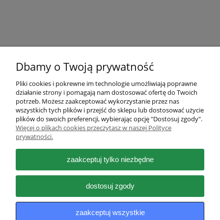
Dbamy o Twoją prywatność
Pliki cookies i pokrewne im technologie umożliwiają poprawne
działanie strony i pomagają nam dostosować ofertę do Twoich
Pomoc
potrzeb. Możesz zaakceptować wykorzystanie przez nas
wszystkich tych plików i przejść do sklepu lub dostosować użycie
plików do swoich preferencji, wybierając opcję "Dostosuj zgody".
Moje konto
Więcej o plikach cookies przeczytasz w naszej Polityce
prywatności.
Płatności i dostawa
zaakceptuj tylko niezbędne
Informacje
dostosuj zgody
O nas
zaakceptuj wszystkie