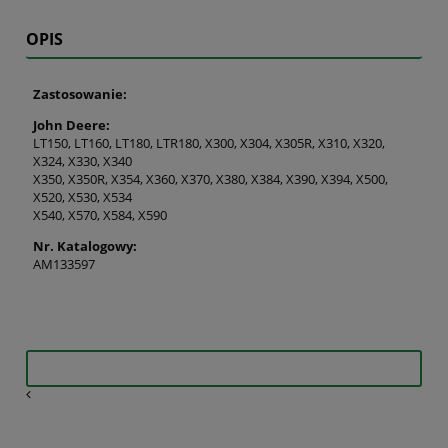
OPIS
Zastosowanie:
John Deere:
LT150, LT160, LT180, LTR180, X300, X304, X305R, X310, X320,
X324, X330, X340
X350, X350R, X354, X360, X370, X380, X384, X390, X394, X500,
X520, X530, X534
X540, X570, X584, X590
Nr. Katalogowy:
AM133597