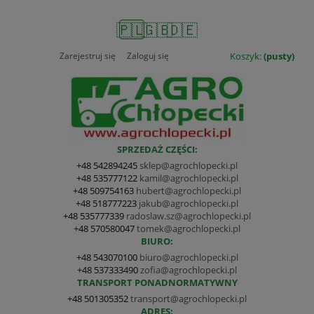
🇵🇱
🇬🇧
🇩🇪
Zarejestruj się
Zaloguj się
Koszyk:
(pusty)
SPRZEDAŻ CZĘŚCI:
+48 542894245
sklep@agrochlopecki.pl
+48 535777122
kamil@agrochlopecki.pl
+48 509754163
hubert@agrochlopecki.pl
+48 518777223
jakub@agrochlopecki.pl
+48 535777339
radoslaw.sz@agrochlopecki.pl
+48 570580047
tomek@agrochlopecki.pl
BIURO:
+48 543070100
biuro@agrochlopecki.pl
+48 537333490
zofia@agrochlopecki.pl
TRANSPORT PONADNORMATYWNY
+48 501305352
transport@agrochlopecki.pl
ADRES: