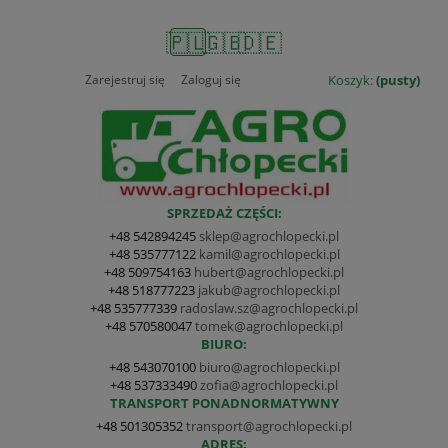
🇵🇱
🇬🇧
🇩🇪
Zarejestruj się
Zaloguj się
Koszyk:
(pusty)
SPRZEDAŻ CZĘŚCI:
+48 542894245
sklep@agrochlopecki.pl
+48 535777122
kamil@agrochlopecki.pl
+48 509754163
hubert@agrochlopecki.pl
+48 518777223
jakub@agrochlopecki.pl
+48 535777339
radoslaw.sz@agrochlopecki.pl
+48 570580047
tomek@agrochlopecki.pl
BIURO:
+48 543070100
biuro@agrochlopecki.pl
+48 537333490
zofia@agrochlopecki.pl
TRANSPORT PONADNORMATYWNY
+48 501305352
transport@agrochlopecki.pl
ADRES: