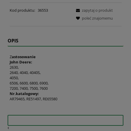
Kod produktu:
36553
zapytaj o produkt
poleć znajomemu
OPIS
Z
astosowanie
John Deere:
2630,
2640, 4040, 4040S,
4050,
6506, 6600, 6800, 6900,
7200, 7400, 7500, 7600
Nr.katalogowy:
AR79465, RE51497, RE65580