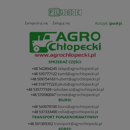
🇵🇱
🇬🇧
🇩🇪
Zarejestruj się
Zaloguj się
Koszyk:
(pusty)
SPRZEDAŻ CZĘŚCI:
+48 542894245
sklep@agrochlopecki.pl
+48 535777122
kamil@agrochlopecki.pl
+48 509754163
hubert@agrochlopecki.pl
+48 518777223
jakub@agrochlopecki.pl
+48 535777339
radoslaw.sz@agrochlopecki.pl
+48 570580047
tomek@agrochlopecki.pl
BIURO:
+48 543070100
biuro@agrochlopecki.pl
+48 537333490
zofia@agrochlopecki.pl
TRANSPORT PONADNORMATYWNY
+48 501305352
transport@agrochlopecki.pl
ADRES: