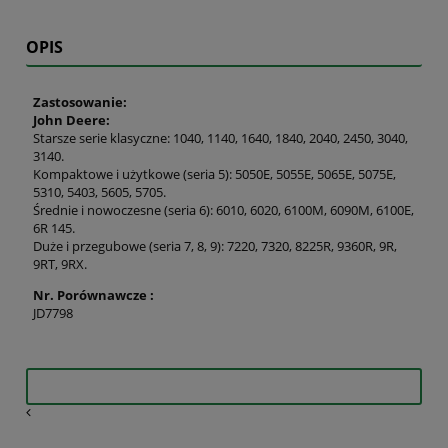
OPIS
Zastosowanie:
John Deere:
Starsze serie klasyczne: 1040, 1140, 1640, 1840, 2040, 2450, 3040,
3140.
Kompaktowe i użytkowe (seria 5): 5050E, 5055E, 5065E, 5075E,
5310, 5403, 5605, 5705.
Średnie i nowoczesne (seria 6): 6010, 6020, 6100M, 6090M, 6100E,
6R 145.
Duże i przegubowe (seria 7, 8, 9): 7220, 7320, 8225R, 9360R, 9R,
9RT, 9RX.
Nr. Porównawcze :
JD7798