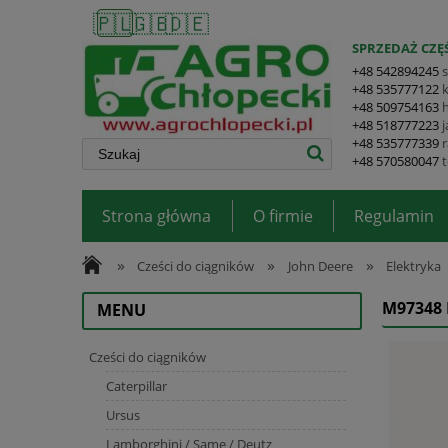
🇵🇱
🇬🇧
🇩🇪
SPRZEDAŻ CZĘŚ
+48 542894245
+48 535777122
+48 509754163
+48 518777223
+48 535777339
+48 570580047
Strona główna
O firmie
Regulamin
»
»
»
Cześci do ciągników
John Deere
Elektryka
M97348
MENU
Cześci do ciągników
Caterpillar
Ursus
Lamborghini / Same / Deutz