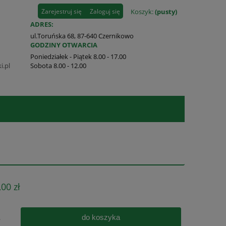
Zarejestruj się
Zaloguj się
Koszyk:
(pusty)
ADRES:
ul.Toruńska 68, 87-640 Czernikowo
GODZINY OTWARCIA
Poniedziałek - Piątek 8.00 - 17.00
i.pl
Sobota 8.00 - 12.00
,00 zł
do koszyka
.