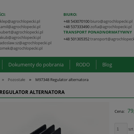
CI:
BIURO:
sklep@agrochlopecki.pl
+48 543070100
biuro@agrochlopecki.pl
kamil@agrochlopecki.pl
+48 537333490
zofia@agrochlopecki.pl
hubert@agrochlopecki.pl
TRANSPORT PONADNORMATYWNY
jakub@agrochlopecki.pl
+48 501305352
transport@agrochlopeck
radoslaw.sz@agrochlopecki.pl
tomek@agrochlopecki.pl
Dokumenty do pobrania
RODO
Blog
»
»
Pozostałe
M97348 Regulator alternatora
 REGULATOR ALTERNATORA
79
Cena:
szt