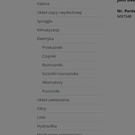
John Dee
Kabina
Nr. Poró
Układ ssący i wydechowy
M97348
Sprzęgła
Klimatyzacja
Elektryka
Przekażniki
Czujniki
Rozruszniki
Szczotki rozrusznika
Alternatory
Pozostałe
Układ zawieszenia
Filtry
Linki
Hydraulika
Mechanizm przeniesienia