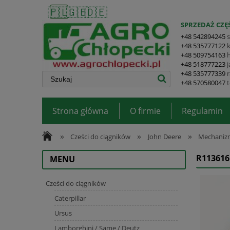
🇵🇱
🇬🇧
🇩🇪
SPRZEDAŻ CZĘŚ
+48 542894245
+48 535777122
+48 509754163
+48 518777223
+48 535777339
+48 570580047
Strona główna
O firmie
Regulamin
»
»
»
Cześci do ciągników
John Deere
Mechanizm
R11361
MENU
Cześci do ciągników
Caterpillar
Ursus
Lamborghini / Same / Deutz