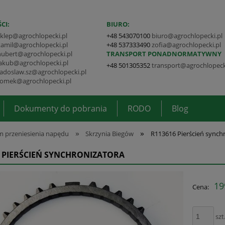
CI:
BIURO:
sklep@agrochlopecki.pl
+48 543070100
biuro@agrochlopecki.pl
kamil@agrochlopecki.pl
+48 537333490
zofia@agrochlopecki.pl
hubert@agrochlopecki.pl
TRANSPORT PONADNORMATYWNY
jakub@agrochlopecki.pl
+48 501305352
transport@agrochlopeck
radoslaw.sz@agrochlopecki.pl
tomek@agrochlopecki.pl
Dokumenty do pobrania
RODO
Blog
»
»
 przeniesienia napędu
Skrzynia Biegów
R113616 Pierścień synch
6 PIERŚCIEŃ SYNCHRONIZATORA
19
Cena:
szt