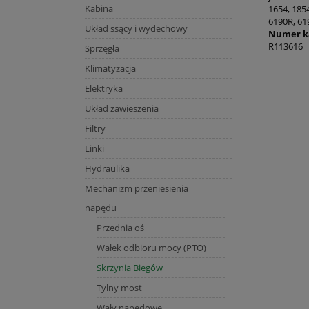
Kabina
1654, 1854
6190R, 619
Układ ssący i wydechowy
Numer ka
R113616
Sprzęgła
Klimatyzacja
Elektryka
Układ zawieszenia
Filtry
Linki
Hydraulika
Mechanizm przeniesienia
napędu
Przednia oś
Wałek odbioru mocy (PTO)
Skrzynia Biegów
Tylny most
Wały napędowe