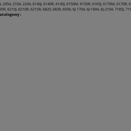
, 2054, 2104, 2204, 6140J, 6140R, 6145J, 6150M, 6150R, 6165J, 6170M, 6170R, 
5R, 6210J, 6210R, 6215R, 6820, 6830, 6930, 6J-1704, 6J-1904, 6J-2104, 7185J, 71
talogowy :