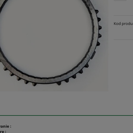
Kod produ
anie :
re :