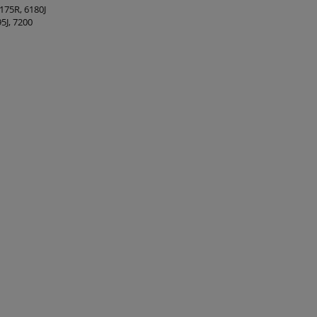
6175R, 6180J
95J, 7200