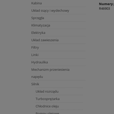
Kabina
Numery 
R46903
Układ ssący i wydechowy
Sprzęgła
Klimatyzacja
Elektryka
Układ zawieszenia
Filtry
Linki
Hydraulika
Mechanizm przeniesienia
napędu
Silnik
Układ rozrządu
Turbosprężarka
Chłodnice oleju
Pompy olejowe