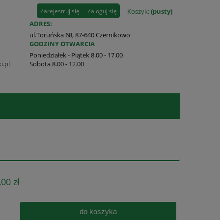
Zarejestruj się
Zaloguj się
Koszyk:
(pusty)
ADRES:
ul.Toruńska 68, 87-640 Czernikowo
GODZINY OTWARCIA
Poniedziałek - Piątek 8.00 - 17.00
i.pl
Sobota 8.00 - 12.00
,00 zł
do koszyka
.