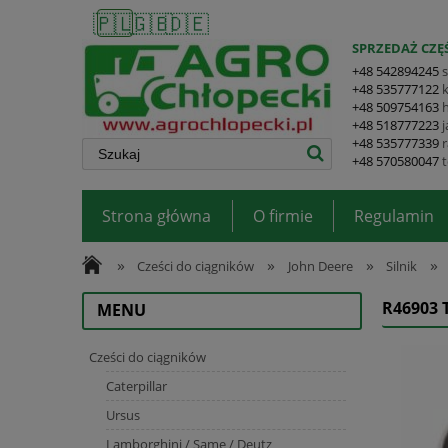
🇵🇱
🇬🇧
🇩🇪
SPRZEDAŻ CZĘŚ
+48 542894245
+48 535777122
+48 509754163
+48 518777223
+48 535777339
+48 570580047
Strona główna
O firmie
Regulamin
»
»
»
»
Cześci do ciągników
John Deere
Silnik
R46903 
MENU
Cześci do ciągników
Caterpillar
Ursus
Lamborghini / Same / Deutz