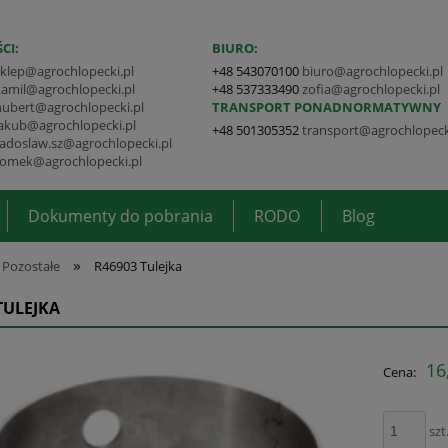
CI:
BIURO:
sklep@agrochlopecki.pl
+48 543070100
biuro@agrochlopecki.pl
kamil@agrochlopecki.pl
+48 537333490
zofia@agrochlopecki.pl
hubert@agrochlopecki.pl
TRANSPORT PONADNORMATYWNY
jakub@agrochlopecki.pl
+48 501305352
transport@agrochlopeck
radoslaw.sz@agrochlopecki.pl
tomek@agrochlopecki.pl
Dokumenty do pobrania
RODO
Blog
»
Pozostałe
R46903 Tulejka
TULEJKA
16
Cena:
szt