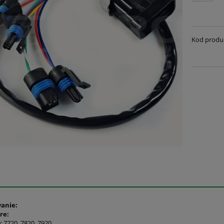
Kod produ
anie:
re:
: 7720, 7820, 7920