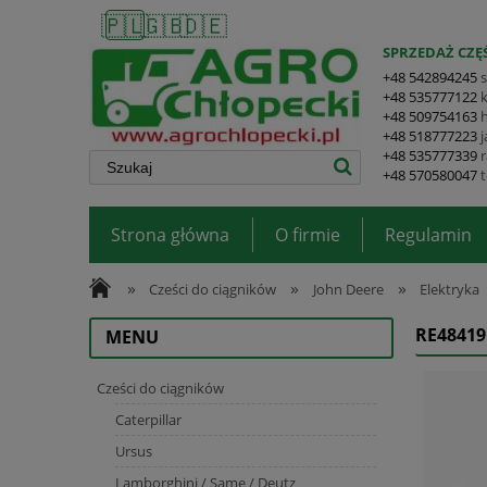
🇵🇱
🇬🇧
🇩🇪
SPRZEDAŻ CZĘŚ
+48 542894245
+48 535777122
+48 509754163
+48 518777223
+48 535777339
+48 570580047
Strona główna
O firmie
Regulamin
»
»
»
Cześci do ciągników
John Deere
Elektryka
RE48419
MENU
Cześci do ciągników
Caterpillar
Ursus
Lamborghini / Same / Deutz