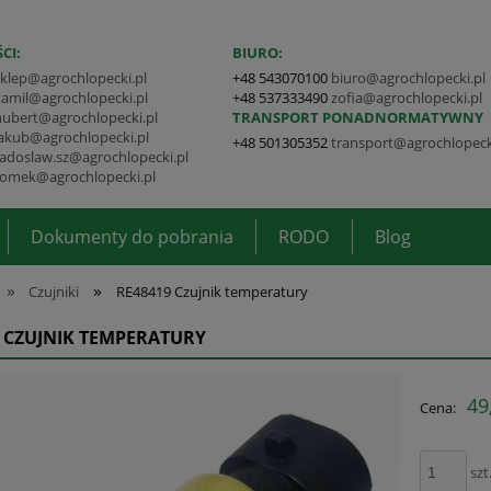
CI:
BIURO:
sklep@agrochlopecki.pl
+48 543070100
biuro@agrochlopecki.pl
kamil@agrochlopecki.pl
+48 537333490
zofia@agrochlopecki.pl
hubert@agrochlopecki.pl
TRANSPORT PONADNORMATYWNY
jakub@agrochlopecki.pl
+48 501305352
transport@agrochlopeck
radoslaw.sz@agrochlopecki.pl
tomek@agrochlopecki.pl
Dokumenty do pobrania
RODO
Blog
»
»
Czujniki
RE48419 Czujnik temperatury
 CZUJNIK TEMPERATURY
49
Cena:
szt