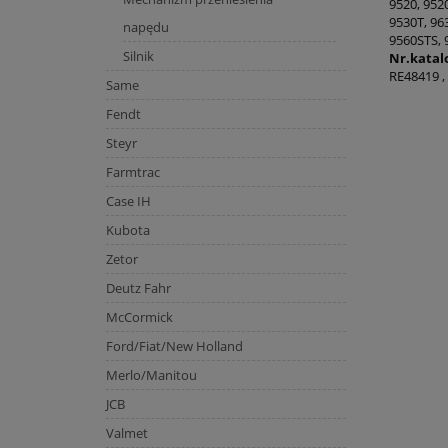
9520, 9520
9530T, 963
napędu
9560STS, 
Silnik
Nr.katal
RE48419 ,
Same
Fendt
Steyr
Farmtrac
Case IH
Kubota
Zetor
Deutz Fahr
McCormick
Ford/Fiat/New Holland
Merlo/Manitou
JCB
Valmet