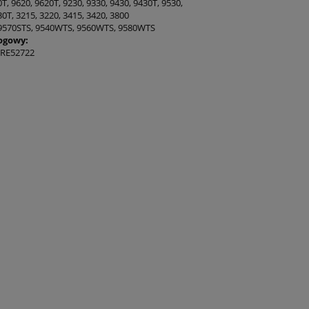
T, 9620, 9620T, 9230, 9330, 9430, 9430T, 9530,
0T, 3215, 3220, 3415, 3420, 3800
9570STS, 9540WTS, 9560WTS, 9580WTS
ogowy:
 RE52722