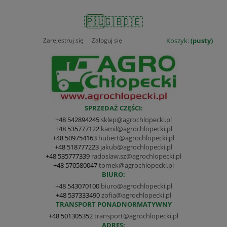
🇵🇱
🇬🇧
🇩🇪
Zarejestruj się
Zaloguj się
Koszyk:
(pusty)
SPRZEDAŻ CZĘŚCI:
+48 542894245
sklep@agrochlopecki.pl
+48 535777122
kamil@agrochlopecki.pl
+48 509754163
hubert@agrochlopecki.pl
+48 518777223
jakub@agrochlopecki.pl
+48 535777339
radoslaw.sz@agrochlopecki.pl
+48 570580047
tomek@agrochlopecki.pl
BIURO:
+48 543070100
biuro@agrochlopecki.pl
+48 537333490
zofia@agrochlopecki.pl
TRANSPORT PONADNORMATYWNY
+48 501305352
transport@agrochlopecki.pl
ADRES: