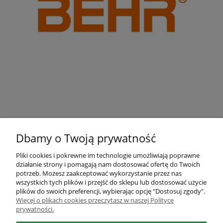
Dbamy o Twoją prywatność
Pliki cookies i pokrewne im technologie umożliwiają poprawne
działanie strony i pomagają nam dostosować ofertę do Twoich
Pomoc
potrzeb. Możesz zaakceptować wykorzystanie przez nas
wszystkich tych plików i przejść do sklepu lub dostosować użycie
plików do swoich preferencji, wybierając opcję "Dostosuj zgody".
Moje konto
Więcej o plikach cookies przeczytasz w naszej Polityce
prywatności.
Płatności i dostawa