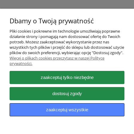
Dbamy o Twoją prywatność
Pliki cookies i pokrewne im technologie umożliwiają poprawne
działanie strony i pomagają nam dostosować ofertę do Twoich
Pomoc
potrzeb. Możesz zaakceptować wykorzystanie przez nas
wszystkich tych plików i przejść do sklepu lub dostosować użycie
plików do swoich preferencji, wybierając opcję "Dostosuj zgody".
Moje konto
Więcej o plikach cookies przeczytasz w naszej Polityce
prywatności.
Płatności i dostawa
zaakceptuj tylko niezbędne
Informacje
dostosuj zgody
O nas
zaakceptuj wszystkie
pokaż pełną wersję strony