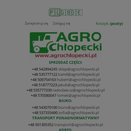
🇵🇱
🇬🇧
🇩🇪
Zarejestruj się
Zaloguj się
Koszyk:
(pusty)
SPRZEDAŻ CZĘŚCI:
+48 542894245
sklep@agrochlopecki.pl
+48 535777122
kamil@agrochlopecki.pl
+48 509754163
hubert@agrochlopecki.pl
+48 518777223
jakub@agrochlopecki.pl
+48 535777339
radoslaw.sz@agrochlopecki.pl
+48 570580047
tomek@agrochlopecki.pl
BIURO:
+48 543070100
biuro@agrochlopecki.pl
+48 537333490
zofia@agrochlopecki.pl
TRANSPORT PONADNORMATYWNY
+48 501305352
transport@agrochlopecki.pl
ADRES: