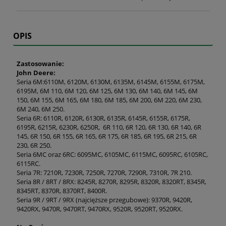
OPIS
Zastosowanie:
John Deere:
Seria 6M:6110M, 6120M, 6130M, 6135M, 6145M, 6155M, 6175M,
6195M, 6M 110, 6M 120, 6M 125, 6M 130, 6M 140, 6M 145, 6M
150, 6M 155, 6M 165, 6M 180, 6M 185, 6M 200, 6M 220, 6M 230,
6M 240, 6M 250.
Seria 6R: 6110R, 6120R, 6130R, 6135R, 6145R, 6155R, 6175R,
6195R, 6215R, 6230R, 6250R, 6R 110, 6R 120, 6R 130, 6R 140, 6R
145, 6R 150, 6R 155, 6R 165, 6R 175, 6R 185, 6R 195, 6R 215, 6R
230, 6R 250.
Seria 6MC oraz 6RC: 6095MC, 6105MC, 6115MC, 6095RC, 6105RC,
6115RC.
Seria 7R: 7210R, 7230R, 7250R, 7270R, 7290R, 7310R, 7R 210.
Seria 8R / 8RT / 8RX: 8245R, 8270R, 8295R, 8320R, 8320RT, 8345R,
8345RT, 8370R, 8370RT, 8400R.
Seria 9R / 9RT / 9RX (najcięższe przegubowe): 9370R, 9420R,
9420RX, 9470R, 9470RT, 9470RX, 9520R, 9520RT, 9520RX.