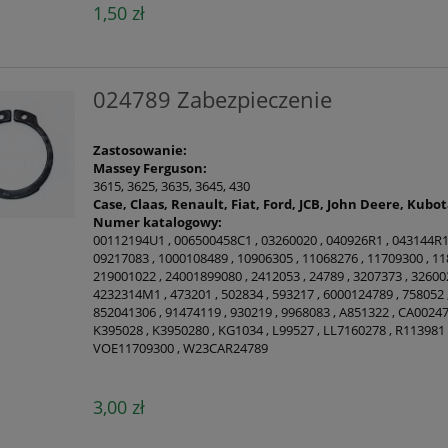
1,50 zł
024789 Zabezpieczenie
Zastosowanie:
Massey Ferguson:
3615, 3625, 3635, 3645, 430
Case, Claas, Renault, Fiat, Ford, JCB, John Deere, Kubo
Numer katalogowy:
00112194U1 , 006500458C1 , 03260020 , 040926R1 , 043144R1
09217083 , 1000108489 , 10906305 , 11068276 , 11709300 , 1
219001022 , 24001899080 , 2412053 , 24789 , 3207373 , 3260
4232314M1 , 473201 , 502834 , 593217 , 6000124789 , 758052
852041306 , 91474119 , 930219 , 9968083 , A851322 , CA002
K395028 , K3950280 , KG1034 , L99527 , LL7160278 , R113981 
VOE11709300 , W23CAR24789
3,00 zł