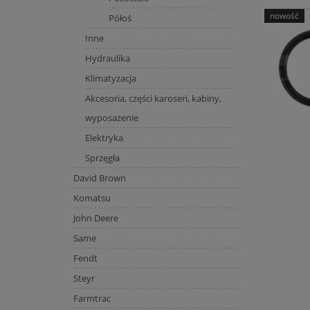
nowość
Półoś
Inne
Hydraulika
Klimatyzacja
Akcesoria, części karoseri, kabiny,
wyposażenie
Elektryka
Sprzęgła
David Brown
Komatsu
John Deere
Same
Fendt
Steyr
Farmtrac