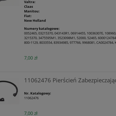
Valtra:
Claas
Manitou:
Fiat:
New Holland
Numery katalogowe:
0052465, 03215370, 043143R1, 06914455, 10036307E, 108960
3215370, 3475595M1, 3523098M1, 52000, 52465, 6000124784
800-1129, 8033554, 83934985, 977766, 9968081, CA0024784,
7,00 zł
11062476 Pierścień Zabezpieczają
Nr. Katalogowy:
11062476
7,00 zł