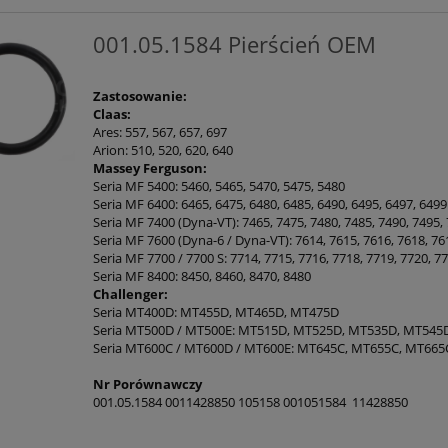
001.05.1584 Pierścień OEM
Zastosowanie:
Claas:
Ares: 557, 567, 657, 697
Arion: 510, 520, 620, 640
Massey Ferguson:
Seria MF 5400: 5460, 5465, 5470, 5475, 5480
Seria MF 6400: 6465, 6475, 6480, 6485, 6490, 6495, 6497, 6499
Seria MF 7400 (Dyna-VT): 7465, 7475, 7480, 7485, 7490, 7495,
Seria MF 7600 (Dyna-6 / Dyna-VT): 7614, 7615, 7616, 7618, 76
Seria MF 7700 / 7700 S: 7714, 7715, 7716, 7718, 7719, 7720, 7
Seria MF 8400: 8450, 8460, 8470, 8480
Challenger:
Seria MT400D: MT455D, MT465D, MT475D
Seria MT500D / MT500E: MT515D, MT525D, MT535D, MT545
Seria MT600C / MT600D / MT600E: MT645C, MT655C, MT665
Nr Porównawczy
001.05.1584 0011428850 105158 001051584 11428850