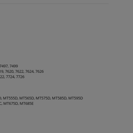
 7497, 7499
19, 7620, 7622, 7624, 7626
722, 7724, 7726
D, MT555D, MT565D, MT575D, MT585D, MT595D
C, MT675D, MT685E