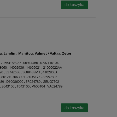
do koszyka
ta, Landini, Manitou, Valmet / Valtra, Zetor
 , 056418Z927 , 06914466 , 0707110104
18060 , 14002936 , 14605021 , 21000022AA
020 , 33742636 , 3688488M1 , 4102803A
 , 8012103063001 , 8035175 , 83957806
4789 , D10086000 , ER024789 , GEUG75021
, S643100 , T643100 , V600104 , VA024789
do koszyka