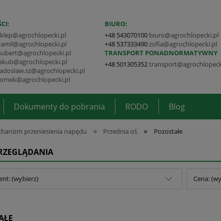
CI:
BIURO:
sklep@agrochlopecki.pl
+48 543070100
biuro@agrochlopecki.pl
kamil@agrochlopecki.pl
+48 537333490
zofia@agrochlopecki.pl
hubert@agrochlopecki.pl
TRANSPORT PONADNORMATYWNY
jakub@agrochlopecki.pl
+48 501305352
transport@agrochlopeck
radoslaw.sz@agrochlopecki.pl
tomek@agrochlopecki.pl
Dokumenty do pobrania
RODO
Blog
»
»
hanizm przeniesienia napędu
Przednia oś
Pozostałe
PRZEGLĄDANIA
nt: (wybierz)
Cena: (wy
AŁE