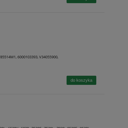
3785514M1, 6000103393, V34055900,
do koszyka