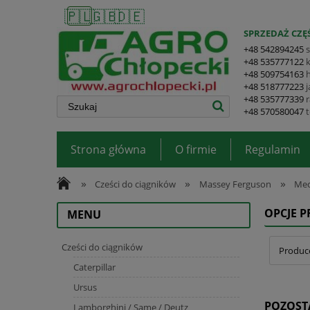
🇵🇱
🇬🇧
🇩🇪
SPRZEDAŻ CZĘŚ
+48 542894245
+48 535777122
+48 509754163
+48 518777223
+48 535777339
+48 570580047
Strona główna
O firmie
Regulamin
»
»
»
Cześci do ciągników
Massey Ferguson
Mec
OPCJE 
MENU
Cześci do ciągników
Produce
Caterpillar
Ursus
POZOST
Lamborghini / Same / Deutz