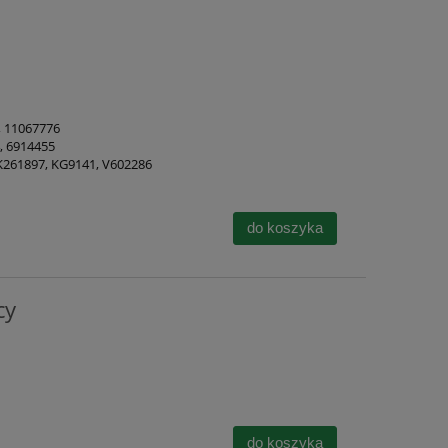
, 11067776
, 6914455
 K261897, KG9141, V602286
do koszyka
cy
do koszyka