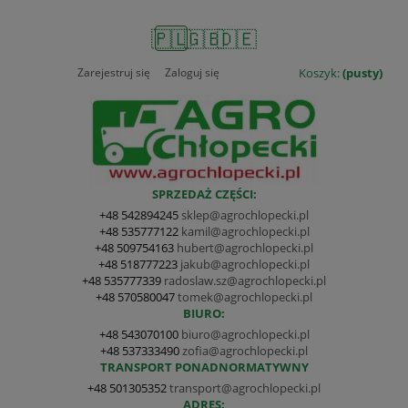
🇵🇱
🇬🇧
🇩🇪
Zarejestruj się
Zaloguj się
Koszyk:
(pusty)
SPRZEDAŻ CZĘŚCI:
+48 542894245
sklep@agrochlopecki.pl
+48 535777122
kamil@agrochlopecki.pl
+48 509754163
hubert@agrochlopecki.pl
+48 518777223
jakub@agrochlopecki.pl
+48 535777339
radoslaw.sz@agrochlopecki.pl
+48 570580047
tomek@agrochlopecki.pl
BIURO:
+48 543070100
biuro@agrochlopecki.pl
+48 537333490
zofia@agrochlopecki.pl
TRANSPORT PONADNORMATYWNY
+48 501305352
transport@agrochlopecki.pl
ADRES: