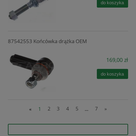
do koszyka
87542553 Końcówka drążka OEM
169,00 zł
do koszyka
«
1
2
3
4
5
...
7
»