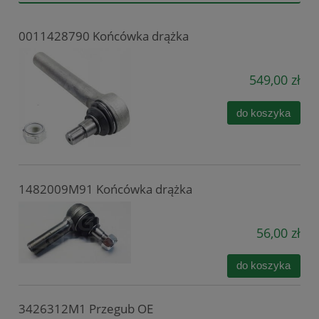
0011428790 Końcówka drążka
549,00 zł
do koszyka
1482009M91 Końcówka drążka
56,00 zł
do koszyka
3426312M1 Przegub OE