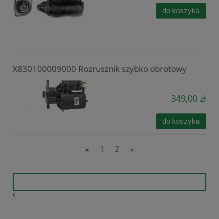
do koszyka
X830100009000 Rozrusznik szybko obrotowy
349,00 zł
do koszyka
«
1
2
»