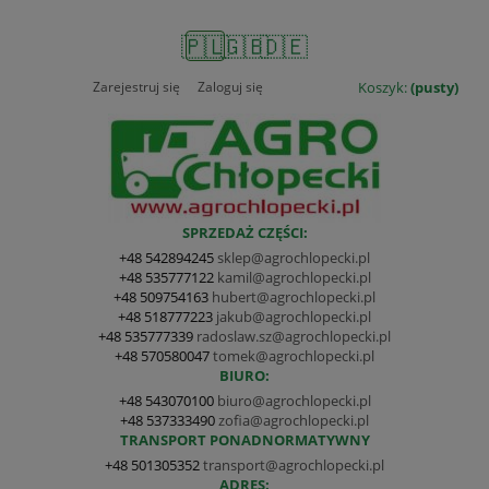
🇵🇱
🇬🇧
🇩🇪
Zarejestruj się
Zaloguj się
Koszyk:
(pusty)
SPRZEDAŻ CZĘŚCI:
+48 542894245
sklep@agrochlopecki.pl
+48 535777122
kamil@agrochlopecki.pl
+48 509754163
hubert@agrochlopecki.pl
+48 518777223
jakub@agrochlopecki.pl
+48 535777339
radoslaw.sz@agrochlopecki.pl
+48 570580047
tomek@agrochlopecki.pl
BIURO:
+48 543070100
biuro@agrochlopecki.pl
+48 537333490
zofia@agrochlopecki.pl
TRANSPORT PONADNORMATYWNY
+48 501305352
transport@agrochlopecki.pl
ADRES: