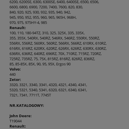
6200, 6200SE, 6300, 6300SE, 6400, 6400SE, 6500, 6506,
6600, 6800, 6900, 7200, 7400, 7600, 820, 830,
840, 920, 925, 930, 932, 935, 940, 942,
945, 950, 952, 955, 960, 965, 965H, 968H,
970, 975, 975HY-4, 985
Renault:
100, 110, 180-94TZ, 310, 325, 325X, 335, 335X,
355, 355X, 540RX, 540RZ, 546RX, 546RZ, 550RX, 550RZ,
556RX, 556RZ, 560RX, 560RZ, 566RX, 566RZ, 610RX, 610RZ,
616RX, 616RZ, 620RX, 620RZ, 626RX, 626RZ, 630RX, 630RZ,
636RX, 636RZ, 640RZ, 696RZ, 70X, 710RZ, 715RZ, 720RZ,
725RZ, 735RZ, 75, 75X, 815RZ, 816RZ, 826RZ, 836RZ,
85, 85-85X, 85X, 90, 95, 95X, Ergos 90
Volvo:
440
Zetor:
3320, 3321, 3340, 3341, 4320, 4321, 4340, 4341,
5320, 5321, 5340, 5341, 6320, 6321, 6340, 6341,
7321, 7341, 7711T, 7745T
NR.KATALOGOWY:
John Deere:
T19044
Renault: