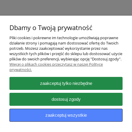
Dbamy o Twoją prywatność
Pliki cookies i pokrewne im technologie umożliwiają poprawne
działanie strony i pomagają nam dostosować ofertę do Twoich
Pomoc
potrzeb. Możesz zaakceptować wykorzystanie przez nas
wszystkich tych plików i przejść do sklepu lub dostosować użycie
plików do swoich preferencji, wybierając opcję "Dostosuj zgody".
Moje konto
Więcej o plikach cookies przeczytasz w naszej Polityce
prywatności.
Płatności i dostawa
zaakceptuj tylko niezbędne
Informacje
dostosuj zgody
O nas
zaakceptuj wszystkie