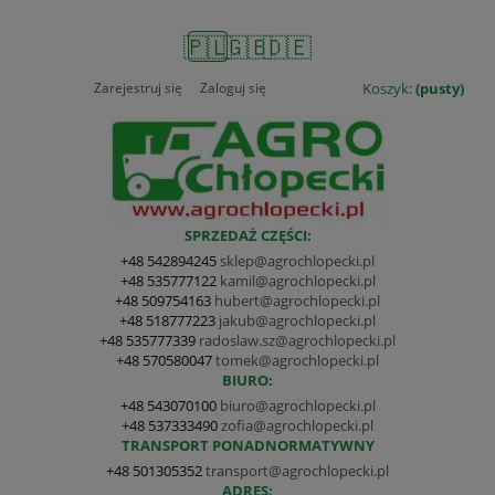
🇵🇱
🇬🇧
🇩🇪
Zarejestruj się
Zaloguj się
Koszyk:
(pusty)
SPRZEDAŻ CZĘŚCI:
+48 542894245
sklep@agrochlopecki.pl
+48 535777122
kamil@agrochlopecki.pl
+48 509754163
hubert@agrochlopecki.pl
+48 518777223
jakub@agrochlopecki.pl
+48 535777339
radoslaw.sz@agrochlopecki.pl
+48 570580047
tomek@agrochlopecki.pl
BIURO:
+48 543070100
biuro@agrochlopecki.pl
+48 537333490
zofia@agrochlopecki.pl
TRANSPORT PONADNORMATYWNY
+48 501305352
transport@agrochlopecki.pl
ADRES: