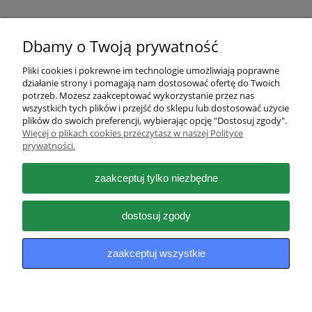
Dbamy o Twoją prywatność
Pliki cookies i pokrewne im technologie umożliwiają poprawne
działanie strony i pomagają nam dostosować ofertę do Twoich
Pomoc
potrzeb. Możesz zaakceptować wykorzystanie przez nas
wszystkich tych plików i przejść do sklepu lub dostosować użycie
plików do swoich preferencji, wybierając opcję "Dostosuj zgody".
Moje konto
Więcej o plikach cookies przeczytasz w naszej Polityce
prywatności.
Płatności i dostawa
zaakceptuj tylko niezbędne
Informacje
dostosuj zgody
O nas
zaakceptuj wszystkie
pokaż pełną wersję strony