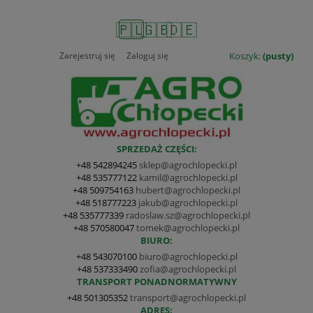
🇵🇱
🇬🇧
🇩🇪
Zarejestruj się
Zaloguj się
Koszyk:
(pusty)
SPRZEDAŻ CZĘŚCI:
+48 542894245
sklep@agrochlopecki.pl
+48 535777122
kamil@agrochlopecki.pl
+48 509754163
hubert@agrochlopecki.pl
+48 518777223
jakub@agrochlopecki.pl
+48 535777339
radoslaw.sz@agrochlopecki.pl
+48 570580047
tomek@agrochlopecki.pl
BIURO:
+48 543070100
biuro@agrochlopecki.pl
+48 537333490
zofia@agrochlopecki.pl
TRANSPORT PONADNORMATYWNY
+48 501305352
transport@agrochlopecki.pl
ADRES: