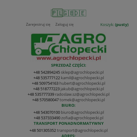
🇵🇱
🇬🇧
🇩🇪
Zarejestruj się
Zaloguj się
Koszyk:
(pusty)
SPRZEDAŻ CZĘŚCI:
+48 542894245
sklep@agrochlopecki.pl
+48 535777122
kamil@agrochlopecki.pl
+48 509754163
hubert@agrochlopecki.pl
+48 518777223
jakub@agrochlopecki.pl
+48 535777339
radoslaw.sz@agrochlopecki.pl
+48 570580047
tomek@agrochlopecki.pl
BIURO:
+48 543070100
biuro@agrochlopecki.pl
+48 537333490
zofia@agrochlopecki.pl
TRANSPORT PONADNORMATYWNY
+48 501305352
transport@agrochlopecki.pl
ADRES: