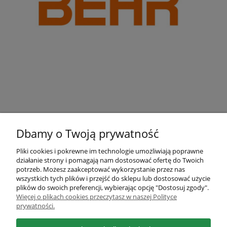
Dbamy o Twoją prywatność
Pliki cookies i pokrewne im technologie umożliwiają poprawne
działanie strony i pomagają nam dostosować ofertę do Twoich
Pomoc
potrzeb. Możesz zaakceptować wykorzystanie przez nas
wszystkich tych plików i przejść do sklepu lub dostosować użycie
plików do swoich preferencji, wybierając opcję "Dostosuj zgody".
Moje konto
Więcej o plikach cookies przeczytasz w naszej Polityce
prywatności.
Płatności i dostawa