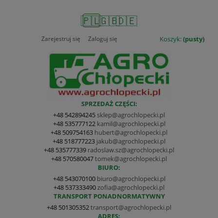
🇵🇱
🇬🇧
🇩🇪
Zarejestruj się
Zaloguj się
Koszyk:
(pusty)
SPRZEDAŻ CZĘŚCI:
+48 542894245
sklep@agrochlopecki.pl
+48 535777122
kamil@agrochlopecki.pl
+48 509754163
hubert@agrochlopecki.pl
+48 518777223
jakub@agrochlopecki.pl
+48 535777339
radoslaw.sz@agrochlopecki.pl
+48 570580047
tomek@agrochlopecki.pl
BIURO:
+48 543070100
biuro@agrochlopecki.pl
+48 537333490
zofia@agrochlopecki.pl
TRANSPORT PONADNORMATYWNY
+48 501305352
transport@agrochlopecki.pl
ADRES: