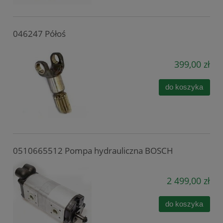
046247 Półoś
399,00 zł
do koszyka
0510665512 Pompa hydrauliczna BOSCH
2 499,00 zł
do koszyka