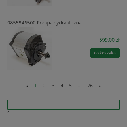
0855946500 Pompa hydrauliczna
599,00 zł
do koszyka
«
1
2
3
4
5
...
76
»