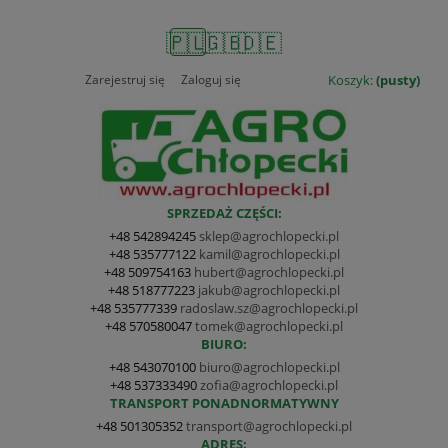
🇵🇱
🇬🇧
🇩🇪
Zarejestruj się
Zaloguj się
Koszyk:
(pusty)
SPRZEDAŻ CZĘŚCI:
+48 542894245
sklep@agrochlopecki.pl
+48 535777122
kamil@agrochlopecki.pl
+48 509754163
hubert@agrochlopecki.pl
+48 518777223
jakub@agrochlopecki.pl
+48 535777339
radoslaw.sz@agrochlopecki.pl
+48 570580047
tomek@agrochlopecki.pl
BIURO:
+48 543070100
biuro@agrochlopecki.pl
+48 537333490
zofia@agrochlopecki.pl
TRANSPORT PONADNORMATYWNY
+48 501305352
transport@agrochlopecki.pl
ADRES: