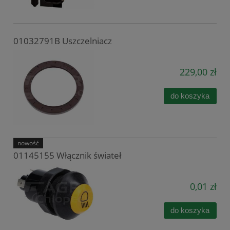
01032791B Uszczelniacz
229,00 zł
do koszyka
nowość
01145155 Włącznik świateł
0,01 zł
do koszyka